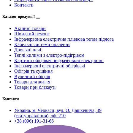
Контакти
Каталог продукції
Акційні товари
Швидкий ремонт
Інфрачервона електрична плівкова тепла підлога
Кабельні системи опалення
Дров'яні печі
Теплі килими з електро-підігрівом
Картини обігрівачі інфрачервоні електричні
Інфрачервоні електричні обігрівачі
Обігрів та сушіння
Вуличний обігрів
Товари для життя
Товари при блєкауті
Контакти
Україна, м. Черкаси, вул. О. Дашкевича, 39
(статуправління), оф. 210
+38 (096) 191-31-66