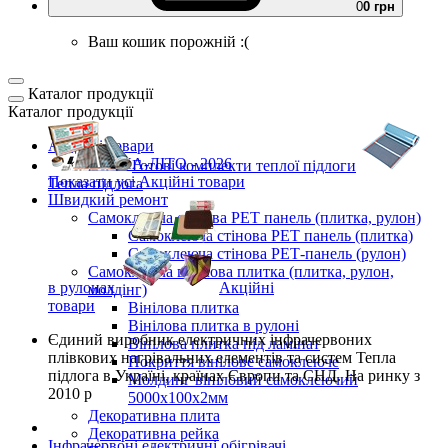
0
0 грн
Ваш кошик порожній :(
Каталог продукції
Каталог продукції
Акційні товари
ВЕСНА-ЛІТО - 2026
Готові комплекти
теплої підлоги
Показати усі Акційні товари
Тепла підлога
Швидкий ремонт
Самоклеюча стінова PET панель (плитка, рулон)
Самоклеюча стінова PET панель (плитка)
Самоклеюча стінова РЕТ-панель (рулон)
Самоклеюча вінілова плитка (плитка, рулон,
в рулонах
Акційні
молдінг)
товари
Вінілова плитка
Вінілова плитка в рулоні
Єдиний виробник
електричних інфрачервоних
Вінілова плитка під ламінат
плівкових нагрівальних елементів та систем Тепла
Покриття вінілове самоклеюче
підлога
в Україні, країнах Європи та СНД.
На ринку з
Молдинг вініловий самоклеючий
2010 р
5000х100х2мм
Декоративна плита
Декоративна рейка
Інфрачервоні електричні обігрівачі