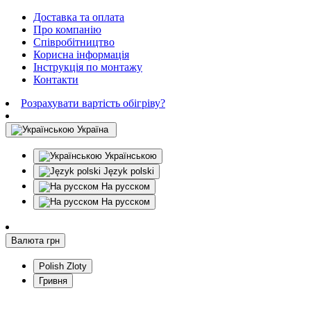
Доставка та оплата
Про компанію
Співробітництво
Корисна інформація
Інструкція по монтажу
Контакти
Розрахувати вартість обігріву?
Україна
Українською
Język polski
На русском
На русском
Валюта
грн
Polish Zloty
Гривня