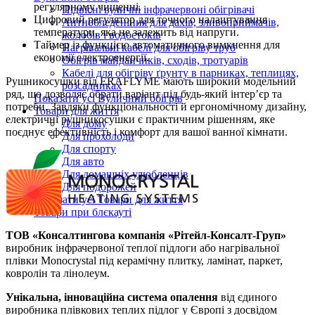
регулярному чищенні.
Підвісні вуличні інфрачервоні обігрівачі
Цифровий регулятор для точного налаштування
Антиобледеніння для дахів, зливоприймачів,
температури, яка не залежить від напруги.
жолобів і водостоків
Таймер із функцією автоматичного вимкнення для
Нагрівальні кабелі для обігріву труб
економії електроенергії.
Обігрів майданчиків, сходів, тротуарів
Кабелі для обігріву ґрунту в парниках, теплицях,
Рушникосушки від ERAFLYME мають широкий модельний
розсадниках
ряд, що дозволяє обрати варіант під будь-який інтер’єр та
Показати усі Вуличний обігрів
потреби. Завдяки функціональності й ергономічному дизайну,
Товари для життя
електричні рушникосушки є практичним рішенням, яке
Для дому
поєднує ефективність і комфорт для вашої ванної кімнати.
Для прохолоди
Для спорту
Для авто
Для домашніх улюбленців
Для подорожей
Показати усі Товари для життя
Товари при блєкауті
ТОВ «Консалтингова компанія «Рітейл-Консалт-Груп»
виробник інфрачервоної теплої підлоги або нагрівальної
плівки Monocrystal під керамічну плитку, ламінат, паркет,
ковролін та лінолеум.
Унікальна, інноваційна система опалення
від єдиного
виробника плівкових теплих підлог у Європі з досвідом