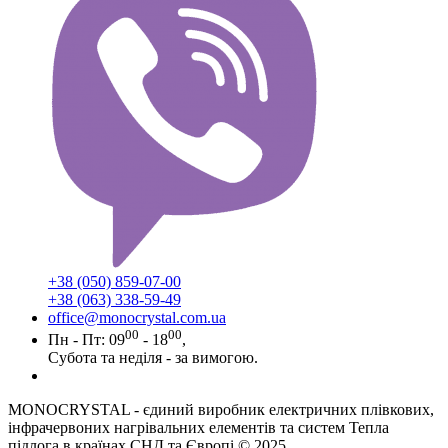
+38 (050) 859-07-00
+38 (063) 338-59-49
office@monocrystal.com.ua
00
00
Пн - Пт: 09
- 18
,
Субота та неділя - за вимогою.
MONOCRYSTAL - єдиний виробник електричних плівкових,
інфрачервоних нагрівальних елементів та систем Тепла
підлога в країнах СНД та Європі © 2025