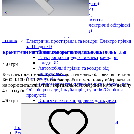
Підігрів ніг (устілки у взуття)
Підігрів тіла (від USB 5 V)
Підігрів рук (від USB 5 V)
Електричні сушарки для взуття
Настільні інфрачервоні електричні обігрівачі
(килимки для комп. миші)
Жилети з підігрівом
Теплов
Електричні простирадла та ковдри, Електро-грілки
та Пледи 3D
Електрогрілки та електропояси
Кронштейн настінний поворотний для Б600/Б1000/Б1350
Електропростирадла та електроковдри
Пледи 3D
450 грн
Автомобільні грілки та ковдри від
прикурювача
Комплект настінних кріплень до стельових обігрівачів Теплов
Утеплення вікон
Б600, Б1000 і Б1350. Дозволяє зробити установку обігрівача як
Теплозберігаюча плівка на вікна Третє Скло
на горизонтальній, так і вертикальної поверхні з кутом нахилу
Обігрів розсади, інкубаторів, вуликів /Сушіння
45 градусів...
продуктів
Килимки мати з підігрівом для курчат,
450 грн
інкубаторів, розсади
Електричний обігрівач бджіл, вуликів
Monocrystal
Сушіння ягід, фруктів, овочів, пастили
Показати усі Обігрів та сушіння
Вуличний обігрів