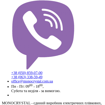
+38 (050) 859-07-00
+38 (063) 338-59-49
office@monocrystal.com.ua
00
00
Пн - Пт: 09
- 18
,
Субота та неділя - за вимогою.
MONOCRYSTAL - єдиний виробник електричних плівкових,