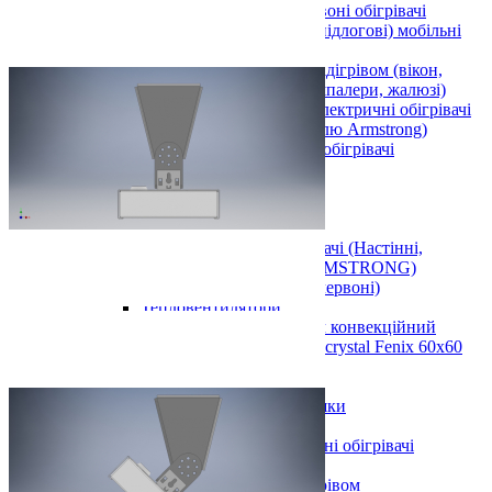
Плівкові електричні інфрачервоні обігрівачі
Універсальні (настінні, підлогові) мобільні
плівкові обігрівачі
Інші вироби з електро-підігрівом (вікон,
дзеркал, фільтрів авто, шпалери, жалюзі)
Стельові інфрачервоні електричні обігрівачі
60х60 см (в підвісну стелю Armstrong)
Інші інфрачервоні електричні обігрівачі
Стельові
Армстронг
Настінні
Вуличні
Металокерамічні обігрівачі (Настінні,
Стельові, Підлогові, ARMSTRONG)
Керамічні панелі (інфрачервоні)
Тепловентилятори
Інфрачервоний обігрівач конвекційний
металокерамічний Monocrystal Fenix 60x60
см 750 Вт
Аксесуари
Електричні рушникосушки
Електроконвектори
Показати усі Інфрачервоні електричні обігрівачі
Обігрів та сушіння
Взуття та одяг з електро-підігрівом