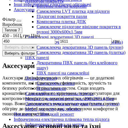
Підлогові покриття
Інші інфрачервоні електричні обігрівачі
Вінілова плитка ковролін
Аксесуари
Самоклеюча LVT плитка для підлоги
Підлогові покриття пазли
Фільтр
Композитна плитка ДПК
Виробник
Самоклеюче підлогове вінілове покриття в
Теплов
7
рулоні 3000х600х1,5мм
450
-
1611
грн
Ціна
Самоклеючі декоративні 3D панелі
-
грн
Самоклеюча декоративна 3D панель (рейка)
Самоклеюча декоративна 3D панель (рулон)
Виберіть фільтри
Самоклеюча декоративна 3D панель (плитка)
Виберіть фільтри
ПВХ панелі
Декоративна ПВХ панель (без клейового
Аксесуари
шару)
ПВХ панелі на самоклейці
Аксесуари для інфрачервоних обігрівачів — це додаткові
Плівка (рулони)
компоненти, які підвищують ефективність, зручність та
Самоклеюча плівка
безпеку роботи обігрівальних систем. Сюди входять
Плівка віконна
кронштейни для надійного кріплення, терморегулятори для
Самоклеюча поліуретанова плитка
контролю температури, захисні решітки, монтажні набори
Мозаїка з декоративного скла 298х298х4,5мм
тощо. Вони допомагають максимально адаптувати систему
Самоклеюча гнучка штукатурка (плитка, рулон)
обігріву до потреб користувача, забезпечуючи комфортне й
Меблі для дому, дачі, пікніка
економне використання.
Показати усі Швидкий ремонт
Інфрачервона електрична плівкова тепла підлога
Інфрачервона плівка на метри
Аксесуари: основні види та їхні