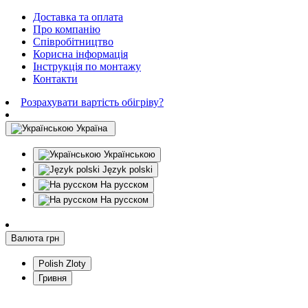
Доставка та оплата
Про компанію
Співробітництво
Корисна інформація
Інструкція по монтажу
Контакти
Розрахувати вартість обігріву?
Україна
Українською
Język polski
На русском
На русском
Валюта
грн
Polish Zloty
Гривня