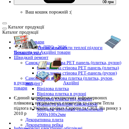
0
0 грн
Ваш кошик порожній :(
Каталог продукції
Каталог продукції
Акційні товари
ВЕСНА-ЛІТО - 2026
Готові комплекти
теплої підлоги
Показати усі Акційні товари
Тепла підлога
Швидкий ремонт
Самоклеюча стінова PET панель (плитка, рулон)
Самоклеюча стінова PET панель (плитка)
Самоклеюча стінова РЕТ-панель (рулон)
Самоклеюча вінілова плитка (плитка, рулон,
в рулонах
Акційні
молдінг)
товари
Вінілова плитка
Вінілова плитка в рулоні
Єдиний виробник
електричних інфрачервоних
Вінілова плитка під ламінат
плівкових нагрівальних елементів та систем Тепла
Покриття вінілове самоклеюче
підлога
в Україні, країнах Європи та СНД.
На ринку з
Молдинг вініловий самоклеючий
2010 р
5000х100х2мм
Декоративна плита
Декоративна рейка
Інфрачервоні електричні обігрівачі