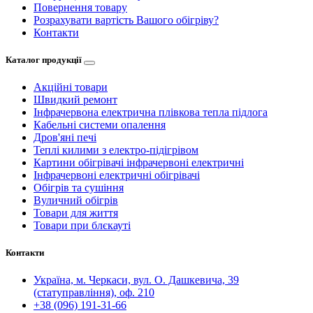
Повернення товару
Розрахувати вартість Вашого обігріву?
Контакти
Каталог продукції
Акційні товари
Швидкий ремонт
Інфрачервона електрична плівкова тепла підлога
Кабельні системи опалення
Дров'яні печі
Теплі килими з електро-підігрівом
Картини обігрівачі інфрачервоні електричні
Інфрачервоні електричні обігрівачі
Обігрів та сушіння
Вуличний обігрів
Товари для життя
Товари при блєкауті
Контакти
Україна, м. Черкаси, вул. О. Дашкевича, 39
(статуправління), оф. 210
+38 (096) 191-31-66