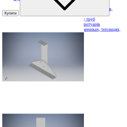
Підвісні вуличні інфрачервоні обігрівачі
Антиобледеніння для дахів, зливоприймачів,
Купити
жолобів і водостоків
Нагрівальні кабелі для обігріву труб
Обігрів майданчиків, сходів, тротуарів
Кабелі для обігріву ґрунту в парниках, теплицях,
розсадниках
Показати усі Вуличний обігрів
Товари для життя
Для дому
Для прохолоди
Для спорту
Для авто
Для домашніх улюбленців
Для подорожей
Показати усі Товари для життя
Товари при блєкауті