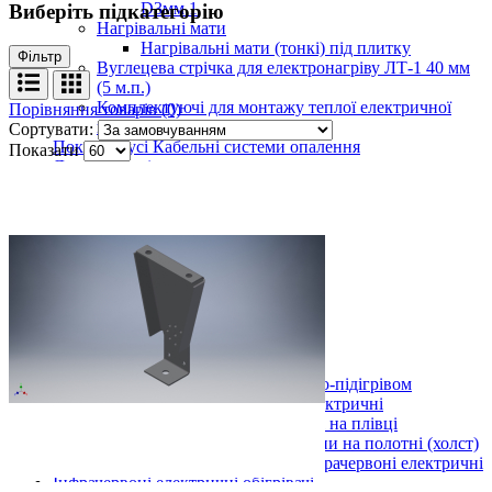
D3мм 1
Виберіть підкатегорію
Нагрівальні мати
Нагрівальні мати (тонкі) під плитку
Фільтр
Вуглецева стрічка для електронагріву ЛТ-1 40 мм
(5 м.п.)
Комплектуючі для монтажу теплої електричної
Порівняння товарів (0)
підлоги, кабеля
Сортувати:
Показати усі Кабельні системи опалення
Показати
Дров'яні печі
Булер'яни
Буржуйки
Показати усі Дров'яні печі
Теплі килими з електро-підігрівом
Килимки 220 В
Стандарт
Універсал
Преміум
Килимки 12 В (автомобільні)
Килимки 220 В та 12 В
Показати усі Теплі килими з електро-підігрівом
Картини обігрівачі інфрачервоні електричні
Електричні картини обігрівачі на плівці
Інфрачервоні обігрівачі картини на полотні (холст)
Показати усі Картини обігрівачі інфрачервоні електричні
Інфрачервоні електричні обігрівачі