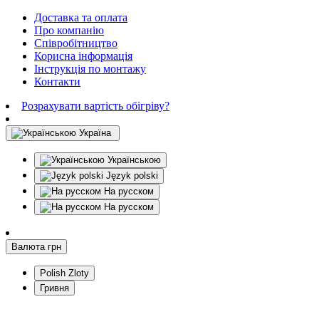
Доставка та оплата
Про компанію
Співробітництво
Корисна інформація
Інструкція по монтажу
Контакти
Розрахувати вартість обігріву?
Україна
Українською
Język polski
На русском
На русском
Валюта
грн
Polish Zloty
Гривня