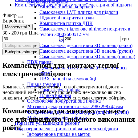
Підлогові покриття
Комплектуючі для монтажу теплої електричної підлоги
Вінілова плитка ковролін
Самоклеюча LVT плитка для підлоги
Фільтр
Підлогові покриття пазли
Виробник
Композитна плитка ДПК
Monocrystal
7
Самоклеюче підлогове вінілове покриття в
30
-
200
грн
Ціна
рулоні 3000х600х1,5мм
-
грн
Самоклеючі декоративні 3D панелі
Самоклеюча декоративна 3D панель (рейка)
Виберіть фільтри
Самоклеюча декоративна 3D панель (рулон)
Виберіть фільтри
Самоклеюча декоративна 3D панель (плитка)
ПВХ панелі
Комплектуючі для монтажу теплої
Декоративна ПВХ панель (без клейового
електричної підлоги
шару)
ПВХ панелі на самоклейці
Плівка (рулони)
Комплектуючі для монтажу теплої електричної підлоги –
Самоклеюча плівка
необхідний елемент, тому що без них неможливо якісно
Плівка віконна
виконати роботи з встановлення системи електро обігріву.
Самоклеюча поліуретанова плитка
Мозаїка з декоративного скла 298х298х4,5мм
Комплектуючі для монтажу – у нас є
Самоклеюча гнучка штукатурка (плитка, рулон)
Меблі для дому, дачі, пікніка
все для швидкого і якісного виконання
Показати усі Швидкий ремонт
робіт!
Інфрачервона електрична плівкова тепла підлога
Інфрачервона плівка на метри