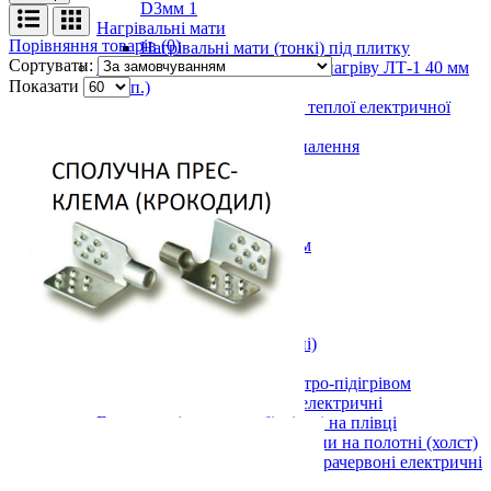
D3мм 1
Нагрівальні мати
Порівняння товарів (0)
Нагрівальні мати (тонкі) під плитку
Сортувати:
Вуглецева стрічка для електронагріву ЛТ-1 40 мм
Показати
(5 м.п.)
Комплектуючі для монтажу теплої електричної
підлоги, кабеля
Показати усі Кабельні системи опалення
Дров'яні печі
Булер'яни
Буржуйки
Показати усі Дров'яні печі
Теплі килими з електро-підігрівом
Килимки 220 В
Стандарт
Універсал
Преміум
Килимки 12 В (автомобільні)
Килимки 220 В та 12 В
Показати усі Теплі килими з електро-підігрівом
Картини обігрівачі інфрачервоні електричні
Електричні картини обігрівачі на плівці
Інфрачервоні обігрівачі картини на полотні (холст)
Показати усі Картини обігрівачі інфрачервоні електричні
Інфрачервоні електричні обігрівачі