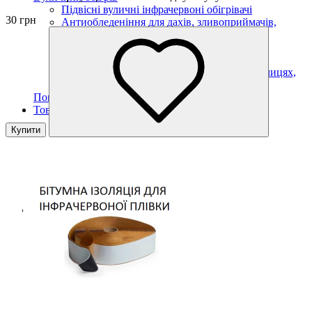
Підвісні вуличні інфрачервоні обігрівачі
30 грн
Антиобледеніння для дахів, зливоприймачів,
жолобів і водостоків
Нагрівальні кабелі для обігріву труб
Обігрів майданчиків, сходів, тротуарів
Кабелі для обігріву ґрунту в парниках, теплицях,
розсадниках
Показати усі Вуличний обігрів
Товари для життя
Для дому
Купити
Для прохолоди
Для спорту
Для авто
Для домашніх улюбленців
Для подорожей
Показати усі Товари для життя
Товари при блєкауті