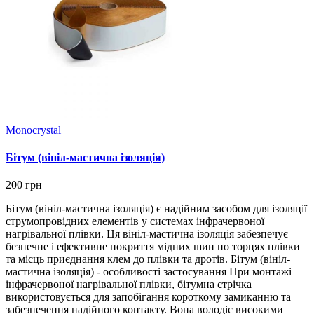
Monocrystal
Бітум (вініл-мастична ізоляція)
200 грн
Бітум (вініл-мастична ізоляція) є надійним засобом для ізоляції
струмопровідних елементів у системах інфрачервоної
нагрівальної плівки. Ця вініл-мастична ізоляція забезпечує
безпечне і ефективне покриття мідних шин по торцях плівки
та місць приєднання клем до плівки та дротів. Бітум (вініл-
мастична ізоляція) - особливості застосування При монтажі
інфрачервоної нагрівальної плівки, бітумна стрічка
використовується для запобігання короткому замиканню та
забезпечення надійного контакту. Вона володіє високими