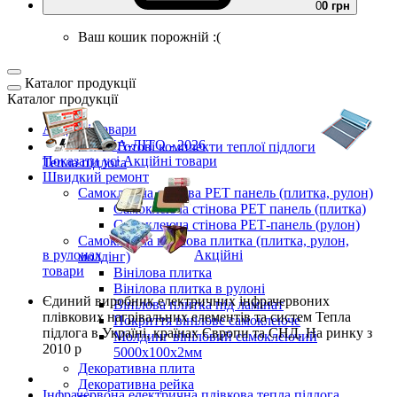
0
0 грн
Ваш кошик порожній :(
Каталог продукції
Каталог продукції
Акційні товари
ВЕСНА-ЛІТО - 2026
Готові комплекти
теплої підлоги
Показати усі Акційні товари
Тепла підлога
Швидкий ремонт
Самоклеюча стінова PET панель (плитка, рулон)
Самоклеюча стінова PET панель (плитка)
Самоклеюча стінова РЕТ-панель (рулон)
Самоклеюча вінілова плитка (плитка, рулон,
в рулонах
Акційні
молдінг)
товари
Вінілова плитка
Вінілова плитка в рулоні
Єдиний виробник
електричних інфрачервоних
Вінілова плитка під ламінат
плівкових нагрівальних елементів та систем Тепла
Покриття вінілове самоклеюче
підлога
в Україні, країнах Європи та СНД.
На ринку з
Молдинг вініловий самоклеючий
2010 р
5000х100х2мм
Декоративна плита
Декоративна рейка
Інфрачервона електрична плівкова тепла підлога