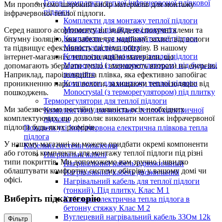
Готові комплекти теплої інфрачервоної плівкової
Ми пропонуємо широкий вибір матеріалів для монтажу
підлоги
інфрачервоної теплої підлоги.
Комплекти для монтажу теплої підлоги
Monocrystal під будь-які покриття
Серед нашого асортименту ви знайдете сполучні клеми та
Комплекти для монтажу теплої підлоги
бітумну ізоляцію, яка забезпечує надійний захист від вологи
Monocrystal під плитку
та підвищує ефективність системи обігріву. В нашому
Комплекти для монтажу теплої підлоги
інтернет-магазині є теплоізоляційні матеріали, що
Monocrystal (з терморегулятором) під будь-які
допомагають зберігати тепло і зменшують витрати на енергію.
покриття
Наприклад, пароізоляційна плівка, яка ефективно запобігає
Комплекти для монтажу теплої підлоги
проникненню пари та вологи, захищаючи теплоізоляцію від
Monocrystal (з терморегулятором) під плитку
пошкоджень.
Терморегулятори для теплої підлоги
Ми забезпечуємо постійну наявність всіх необхідних
Комплектуючі для монтажу теплої електричної
комплектуючих, що дозволяє виконати монтаж інфрачервоної
підлоги
підлоги будь-яких розмірів.
Показати усі Інфрачервона електрична плівкова тепла
підлога
У нашому магазині ви можете придбати окремі компоненти
Кабельні системи опалення
або готові комплекти для монтажу теплої підлоги під різні
Нагрівальні кабелі
типи покриттів. Ми допоможемо вам зручно і швидко
Нагрівальний кабель одножильний
облаштувати комфортну систему обігріву у вашому домі чи
Нагрівальний кабель двожильний
офісі.
Нагрівальний кабель для теплої підлоги
(тонкий). Під плитку. Клас М 1
Виберіть підкатегорію
Кабельна електрична тепла підлога в
бетонну стяжку Клас М 2
Вуглецевий нагрівальний кабель 33Ом 12k
Фільтр