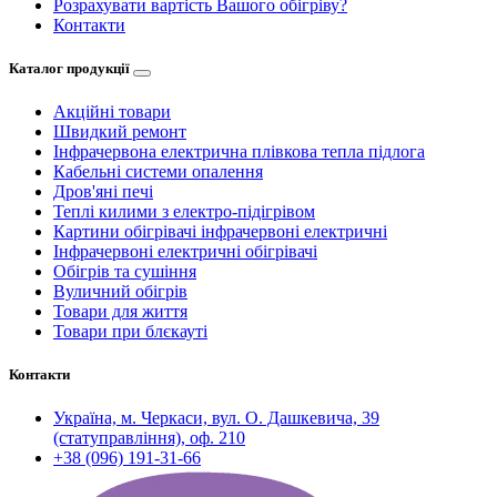
Розрахувати вартість Вашого обігріву?
Контакти
Каталог продукції
Акційні товари
Швидкий ремонт
Інфрачервона електрична плівкова тепла підлога
Кабельні системи опалення
Дров'яні печі
Теплі килими з електро-підігрівом
Картини обігрівачі інфрачервоні електричні
Інфрачервоні електричні обігрівачі
Обігрів та сушіння
Вуличний обігрів
Товари для життя
Товари при блєкауті
Контакти
Україна, м. Черкаси, вул. О. Дашкевича, 39
(статуправління), оф. 210
+38 (096) 191-31-66