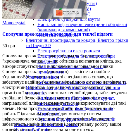
Підігрів ніг (устілки у взуття)
Підігрів тіла (від USB 5 V)
Підігрів рук (від USB 5 V)
Електричні сушарки для взуття
Monocrystal
Настільні інфрачервоні електричні обігрівачі
(килимки для комп. миші)
Сполучна прес-клема (крокодил) для теплої підлоги
Жилети з підігрівом
Електричні простирадла та ковдри, Електро-грілки
та Пледи 3D
30 грн
Електрогрілки та електропояси
Сполучна прес-клема, також відома як "крокодил" або
Електропростирадла та електроковдри
"крокодиляча лапка, " — це обтискна контактна кліпса, яка
Пледи 3D
використовується для підключення нагрівальної плівки.
Автомобільні грілки та ковдри від
Сполучна прес-клема (крокодил) — якісне та надійне
прикурювача
з'єднання Вона виготовлена зі спеціального сплаву, що
Утеплення вікон
забезпечує надійне з'єднання між мідною смугою нагрівача та
Теплозберігаюча плівка на вікна Третє Скло
електричним дротом. Цей затискач застосовується для
Обігрів розсади, інкубаторів, вуликів /Сушіння
організації контактів у системах теплої підлоги, забезпечуючи
продуктів
стабільне і безпечне підключення. Для кожної смуги
Килимки мати з підігрівом для курчат,
нагрівальної плівки рекомендується використовувати дві такі
інкубаторів, розсади
клеми. Вона проста у використанні та встановленні, що
Електричний обігрівач бджіл, вуликів
робить її ідеальним вибором для монтажу систем
Monocrystal
інфрачервоного опалення. Сполучна кліпса "крокодил"
Сушіння ягід, фруктів, овочів, пастили
забезпечить надійний контакт і довготривалу роботу вашої
Показати усі Обігрів та сушіння
системи обігріву. Ціна вказана за одну штуку...
Вуличний обігрів