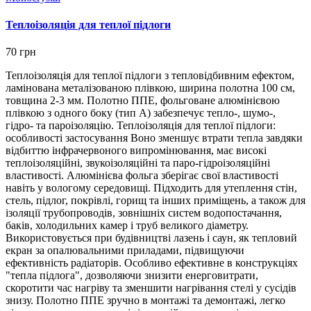
Теплоізоляція для теплої підлоги
70 грн
Теплоізоляція для теплої підлоги з тепловідбивним ефектом,
ламінована металізованою плівкою, ширина полотна 100 см,
товщина 2-3 мм. Полотно ППЕ, фольговане алюмінієвою
плівкою з одного боку (тип А) забезпечує тепло-, шумо-,
гідро- та пароізоляцію. Теплоізоляція для теплої підлоги:
особливості застосування Воно зменшує втрати тепла завдяки
відбиттю інфрачервоного випромінювання, має високі
теплоізоляційні, звукоізоляційні та паро-гідроізоляційні
властивості. Алюмінієва фольга зберігає свої властивості
навіть у вологому середовищі. Підходить для утеплення стін,
стель, підлог, покрівлі, горищ та інших приміщень, а також для
ізоляції трубопроводів, зовнішніх систем водопостачання,
баків, холодильних камер і труб великого діаметру.
Використовується при будівництві лазень і саун, як тепловий
екран за опалювальними приладами, підвищуючи
ефективність радіаторів. Особливо ефективне в конструкціях
"тепла підлога", дозволяючи знизити енерговитрати,
скоротити час нагріву та зменшити нагрівання стелі у сусідів
знизу. Полотно ППЕ зручно в монтажі та демонтажі, легко