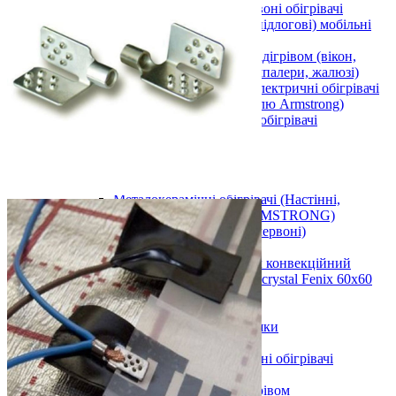
Плівкові електричні інфрачервоні обігрівачі
Універсальні (настінні, підлогові) мобільні
плівкові обігрівачі
Інші вироби з електро-підігрівом (вікон,
дзеркал, фільтрів авто, шпалери, жалюзі)
Стельові інфрачервоні електричні обігрівачі
60х60 см (в підвісну стелю Armstrong)
Інші інфрачервоні електричні обігрівачі
Стельові
Армстронг
Настінні
Вуличні
Металокерамічні обігрівачі (Настінні,
Стельові, Підлогові, ARMSTRONG)
Керамічні панелі (інфрачервоні)
Тепловентилятори
Інфрачервоний обігрівач конвекційний
металокерамічний Monocrystal Fenix 60x60
см 750 Вт
Аксесуари
Електричні рушникосушки
Електроконвектори
Показати усі Інфрачервоні електричні обігрівачі
Обігрів та сушіння
Взуття та одяг з електро-підігрівом