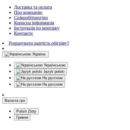
Доставка та оплата
Про компанію
Співробітництво
Корисна інформація
Інструкція по монтажу
Контакти
Розрахувати вартість обігріву?
Україна
Українською
Język polski
На русском
На русском
Валюта
грн
Polish Zloty
Гривня