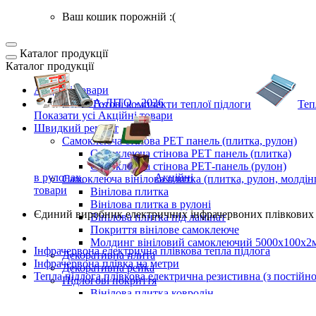
Ваш кошик порожній :(
Каталог продукції
Каталог продукції
Акційні товари
ВЕСНА-ЛІТО - 2026
Готові комплекти
теплої підлоги
Теп
Показати усі Акційні товари
Швидкий ремонт
Самоклеюча стінова PET панель (плитка, рулон)
Самоклеюча стінова PET панель (плитка)
Самоклеюча стінова РЕТ-панель (рулон)
в рулонах
Акційні
Самоклеюча вінілова плитка (плитка, рулон, молдін
товари
Вінілова плитка
Вінілова плитка в рулоні
Єдиний виробник
електричних інфрачервоних плівкових 
Вінілова плитка під ламінат
Покриття вінілове самоклеюче
Молдинг вініловий самоклеючий 5000х100х2
Інфрачервона електрична плівкова тепла підлога
Декоративна плита
Інфрачервона плівка на метри
Декоративна рейка
Тепла підлога плівкова електрична резистивна (з пості
Підлогові покриття
Вінілова плитка ковролін
Самоклеюча LVT плитка для підлоги