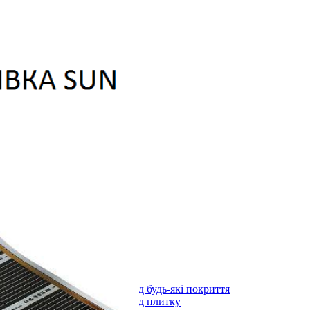
лоні 3000х600х1,5мм
)
длоги
stal під будь-які покриття
ystal під плитку
stal (з терморегулятором) під будь-які покриття
stal (з терморегулятором) під плитку