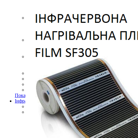
Підлогові покриття пазли
Композитна плитка ДПК
Самоклеюче підлогове вінілове покриття в ру
Самоклеючі декоративні 3D панелі
Самоклеюча декоративна 3D панель (рейка)
Самоклеюча декоративна 3D панель (рулон)
Самоклеюча декоративна 3D панель (плитка)
ПВХ панелі
Декоративна ПВХ панель (без клейового шару
ПВХ панелі на самоклейці
Плівка (рулони)
Самоклеюча плівка
Плівка віконна
Самоклеюча поліуретанова плитка
Мозаїка з декоративного скла 298х298х4,5мм
Самоклеюча гнучка штукатурка (плитка, рулон)
Меблі для дому, дачі, пікніка
Показати усі Швидкий ремонт
Інфрачервона електрична плівкова тепла підлога
Інфрачервона плівка на метри
Готові комплекти теплої інфрачервоної плівкової пі
Комплекти для монтажу теплої підлоги Monocry
Комплекти для монтажу теплої підлоги Monocr
Комплекти для монтажу теплої підлоги Monocry
Комплекти для монтажу теплої підлоги Monocry