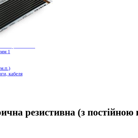
оги
лога
ий). Під плитку. Клас М 1
 стяжку Клас М 2
3мм 1
м.п.)
ги, кабеля
рична резистивна (з постійно