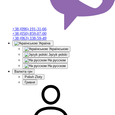
+38 (096) 191-31-66
+38 (050) 859-07-00
+38 (063) 338-59-49
Україна
Українською
Język polski
На русском
На русском
Валюта
грн
Polish Zloty
Гривня