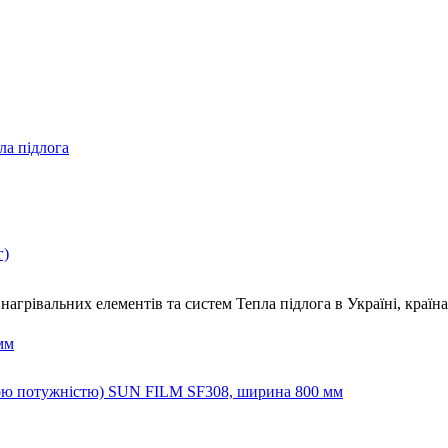
ла підлога
г)
нагрівальних елементів та систем Тепла підлога
в Україні, краї
мм
йною потужністю) SUN FILM SF308, ширина 800 мм