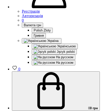
Реєстрація
Авторизація
0
Валюта
грн
Polish Zloty
Гривня
Україна
Українською
Język polski
На русском
На русском
0
0
0 грн