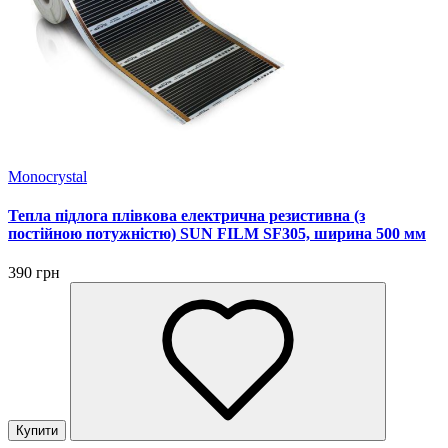
Monocrystal
Тепла підлога плівкова електрична резистивна (з
постійною потужністю) SUN FILM SF305, ширина 500 мм
390 грн
Купити