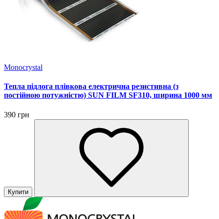
Monocrystal
Тепла підлога плівкова електрична резистивна (з
постійною потужністю) SUN FILM SF310, ширина 1000 мм
390 грн
Купити