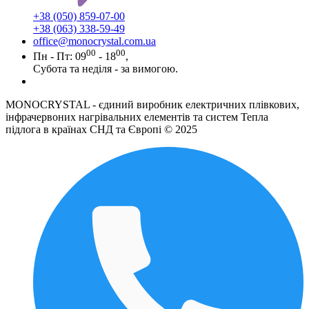
+38 (050) 859-07-00
+38 (063) 338-59-49
office@monocrystal.com.ua
00
00
Пн - Пт: 09
- 18
,
Субота та неділя - за вимогою.
MONOCRYSTAL - єдиний виробник електричних плівкових,
інфрачервоних нагрівальних елементів та систем Тепла
підлога в країнах СНД та Європі © 2025