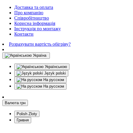
Доставка та оплата
Про компанію
Співробітництво
Корисна інформація
Інструкція по монтажу
Контакти
Розрахувати вартість обігріву?
Україна
Українською
Język polski
На русском
На русском
Валюта
грн
Polish Zloty
Гривня