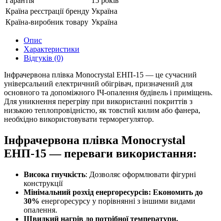
Гарантія
15 років
Країна реєстрації бренду
Україна
Країна-виробник товару
Україна
Опис
Характеристики
Відгуків (0)
Інфрачервона плівка Monocrystal ЕНП-15 — це сучасний
універсальний електричний обігрівач, призначений для
основного та допоміжного ІЧ-опалення будівель і приміщень.
Для уникнення перегріву при використанні покриттів з
низькою теплопровідністю, як товстий килим або фанера,
необхідно використовувати терморегулятор.
Інфрачервона плівка Monocrystal
ЕНП-15 — переваги використання:
Висока гнучкість
: Дозволяє оформлювати фігурні
конструкції
Мінімальний розхід енергоресурсів: Економить до
30%
енергоресурсу у порівнянні з іншими видами
опалення.
Швидкий нагрів до потрібної температури.