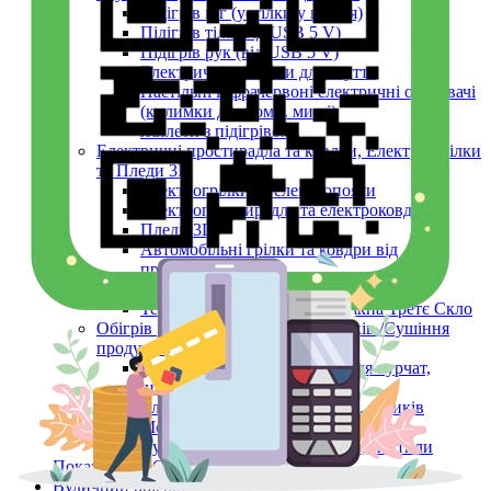
Підігрів ніг (устілки у взуття)
Підігрів тіла (від USB 5 V)
Підігрів рук (від USB 5 V)
Електричні сушарки для взуття
Настільні інфрачервоні електричні обігрівачі
(килимки для комп. миші)
Жилети з підігрівом
Електричні простирадла та ковдри, Електро-грілки
та Пледи 3D
Електрогрілки та електропояси
Електропростирадла та електроковдри
Пледи 3D
Автомобільні грілки та ковдри від
прикурювача
Утеплення вікон
Теплозберігаюча плівка на вікна Третє Скло
Обігрів розсади, інкубаторів, вуликів /Сушіння
продуктів
Килимки мати з підігрівом для курчат,
інкубаторів, розсади
Електричний обігрівач бджіл, вуликів
Monocrystal
Сушіння ягід, фруктів, овочів, пастили
Показати усі Обігрів та сушіння
Вуличний обігрів