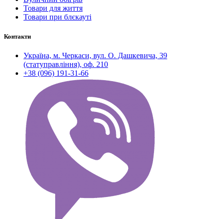
Товари для життя
Товари при блєкауті
Контакти
Україна, м. Черкаси, вул. О. Дашкевича, 39
(статуправління), оф. 210
+38 (096) 191-31-66