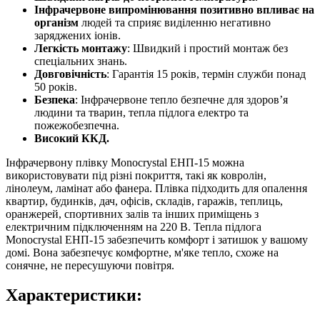
Інфрачервоне випромінювання позитивно впливає на
організм
людей та сприяє виділенню негативно
заряджених іонів.
Легкість монтажу
: Швидкий і простий монтаж без
спеціальних знань.
Довговічність
: Гарантія 15 років, термін служби понад
50 років.
Безпека
: Інфрачервоне тепло безпечне для здоров’я
людини та тварин, тепла підлога електро та
пожежобезпечна.
Високий ККД.
Інфрачервону плівку Monocrystal ЕНП-15 можна
використовувати під різні покриття, такі як ковролін,
лінолеум, ламінат або фанера. Плівка підходить для опалення
квартир, будинків, дач, офісів, складів, гаражів, теплиць,
оранжерей, спортивних залів та інших приміщень з
електричним підключенням на 220 В. Тепла підлога
Monocrystal ЕНП-15 забезпечить комфорт і затишок у вашому
домі. Вона забезпечує комфортне, м'яке тепло, схоже на
сонячне, не пересушуючи повітря.
Характеристики: