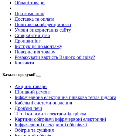
Обрані товари
Про компанію
Доставка та оплата
Політика конфіденційності
Умови використання сайту
Співробітництво
Дропшипінг
Інструкція по монтажу
Повернення товару
Розрахувати вартість Вашого обігріву?
Контакти
Каталог продукції
Акційні товари
Швидкий ремонт
Інфрачервона електрична плівкова тепла підлога
Кабельні системи опалення
Дров'яні печі
Теплі килими з електро-підігрівом
Картини обігрівачі інфрачервоні електричні
Інфрачервоні електричні обігрівачі
Обігрів та сушіння
Вуличний обігрів