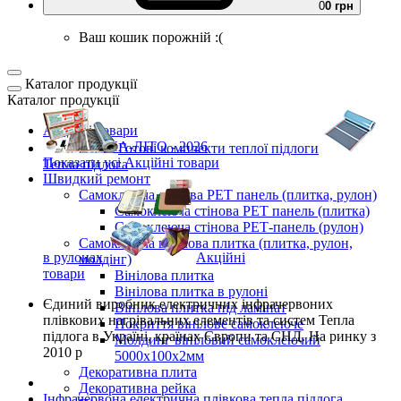
0
0 грн
Ваш кошик порожній :(
Каталог продукції
Каталог продукції
Акційні товари
ВЕСНА-ЛІТО - 2026
Готові комплекти
теплої підлоги
Показати усі Акційні товари
Тепла підлога
Швидкий ремонт
Самоклеюча стінова PET панель (плитка, рулон)
Самоклеюча стінова PET панель (плитка)
Самоклеюча стінова РЕТ-панель (рулон)
Самоклеюча вінілова плитка (плитка, рулон,
в рулонах
Акційні
молдінг)
товари
Вінілова плитка
Вінілова плитка в рулоні
Єдиний виробник
електричних інфрачервоних
Вінілова плитка під ламінат
плівкових нагрівальних елементів та систем Тепла
Покриття вінілове самоклеюче
підлога
в Україні, країнах Європи та СНД.
На ринку з
Молдинг вініловий самоклеючий
2010 р
5000х100х2мм
Декоративна плита
Декоративна рейка
Інфрачервона електрична плівкова тепла підлога