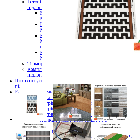
Готові комплекти теплої інфрачервоної плівкової
підлоги
Комплекти для монтажу теплої підлоги
Monocrystal під будь-які покриття
Комплекти для монтажу теплої підлоги
Monocrystal під плитку
Комплекти для монтажу теплої підлоги
Monocrystal (з терморегулятором) під будь-які
покриття
Комплекти для монтажу теплої підлоги
Monocrystal (з терморегулятором) під плитку
Терморегулятори для теплої підлоги
Комплектуючі для монтажу теплої електричної
підлоги
Показати усі Інфрачервона електрична плівкова тепла
підлога
Кабельні системи опалення
Нагрівальні кабелі
Нагрівальний кабель одножильний
Нагрівальний кабель двожильний
Нагрівальний кабель для теплої підлоги
(тонкий). Під плитку. Клас М 1
Кабельна електрична тепла підлога в
бетонну стяжку Клас М 2
Вуглецевий нагрівальний кабель 33Ом 12k