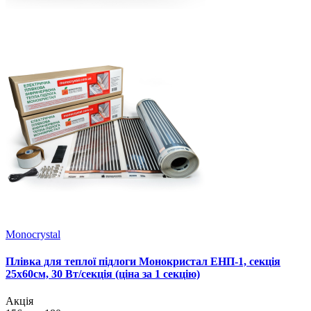
Monocrystal
Плівка для теплої підлоги Монокристал ЕНП-1, секція
25х60см, 30 Вт/секція (ціна за 1 секцію)
Акція