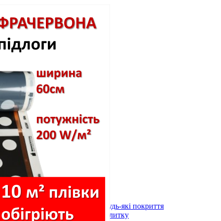
лоні 3000х600х1,5мм
)
длоги
stal під будь-які покриття
ystal під плитку
stal (з терморегулятором) під будь-які покриття
stal (з терморегулятором) під плитку