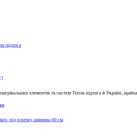
ла підлога
г)
нагрівальних елементів та систем Тепла підлога
в Україні, краї
мм
м/п, під плитку, ширина 60 см