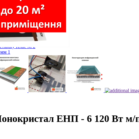
оги
лога
ий). Під плитку. Клас М 1
 стяжку Клас М 2
3мм 1
м.п.)
ги, кабеля
онокристал ЕНП - 6 120 Вт м/п