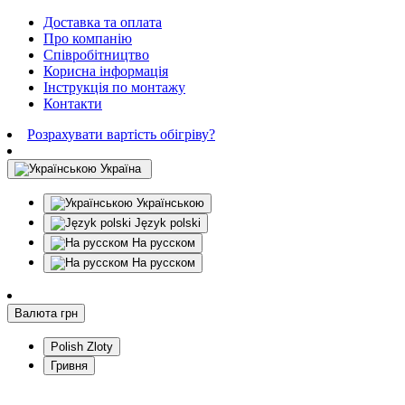
Доставка та оплата
Про компанію
Співробітництво
Корисна інформація
Інструкція по монтажу
Контакти
Розрахувати вартість обігріву?
Україна
Українською
Język polski
На русском
На русском
Валюта
грн
Polish Zloty
Гривня