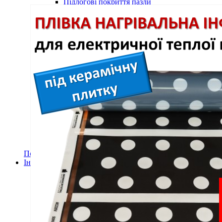
Підлогові покриття пазли
Композитна плитка ДПК
Самоклеюче підлогове вінілове покриття в ру
Самоклеючі декоративні 3D панелі
Самоклеюча декоративна 3D панель (рейка)
Самоклеюча декоративна 3D панель (рулон)
Самоклеюча декоративна 3D панель (плитка)
ПВХ панелі
Декоративна ПВХ панель (без клейового шару
ПВХ панелі на самоклейці
Плівка (рулони)
Самоклеюча плівка
Плівка віконна
Самоклеюча поліуретанова плитка
Мозаїка з декоративного скла 298х298х4,5мм
Самоклеюча гнучка штукатурка (плитка, рулон)
Меблі для дому, дачі, пікніка
Показати усі Швидкий ремонт
Інфрачервона електрична плівкова тепла підлога
Інфрачервона плівка на метри
Готові комплекти теплої інфрачервоної плівкової пі
Комплекти для монтажу теплої підлоги Monocry
Комплекти для монтажу теплої підлоги Monocr
Комплекти для монтажу теплої підлоги Monocry
Комплекти для монтажу теплої підлоги Monocry