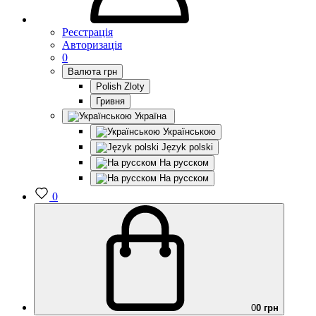
Реєстрація
Авторизація
0
Валюта
грн
Polish Zloty
Гривня
Україна
Українською
Język polski
На русском
На русском
0
0
0 грн