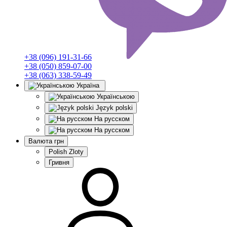
+38 (096) 191-31-66
+38 (050) 859-07-00
+38 (063) 338-59-49
Україна
Українською
Język polski
На русском
На русском
Валюта
грн
Polish Zloty
Гривня