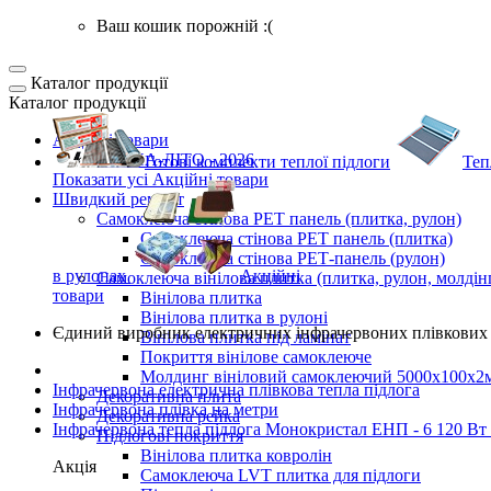
Ваш кошик порожній :(
Каталог продукції
Каталог продукції
Акційні товари
ВЕСНА-ЛІТО - 2026
Готові комплекти
теплої підлоги
Теп
Показати усі Акційні товари
Швидкий ремонт
Самоклеюча стінова PET панель (плитка, рулон)
Самоклеюча стінова PET панель (плитка)
Самоклеюча стінова РЕТ-панель (рулон)
в рулонах
Акційні
Самоклеюча вінілова плитка (плитка, рулон, молдін
товари
Вінілова плитка
Вінілова плитка в рулоні
Єдиний виробник
електричних інфрачервоних плівкових 
Вінілова плитка під ламінат
Покриття вінілове самоклеюче
Молдинг вініловий самоклеючий 5000х100х2
Інфрачервона електрична плівкова тепла підлога
Декоративна плита
Інфрачервона плівка на метри
Декоративна рейка
Інфрачервона тепла підлога Монокристал ЕНП - 6 120 Вт 
Підлогові покриття
Вінілова плитка ковролін
Акція
Самоклеюча LVT плитка для підлоги