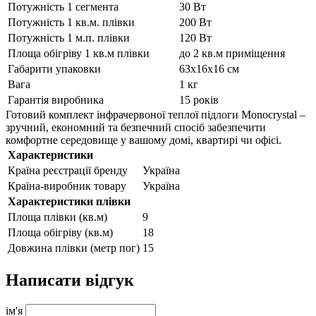
Потужність 1 сегмента
30 Вт
Потужність 1 кв.м. плівки
200 Вт
Потужність 1 м.п. плівки
120 Вт
Площа обігріву 1 кв.м плівки
до 2 кв.м приміщення
Габарити упаковки
63х16х16 см
Вага
1 кг
Гарантія виробника
15 років
Готовий комплект інфрачервоної теплої підлоги Monocrystal –
зручний, економний та безпечний спосіб забезпечити
комфортне середовище у вашому домі, квартирі чи офісі.
Характеристики
Країна реєстрації бренду
Україна
Країна-виробник товару
Україна
Характеристики плівки
Площа плівки (кв.м)
9
Площа обігріву (кв.м)
18
Довжина плівки (метр пог)
15
Написати відгук
ім'я