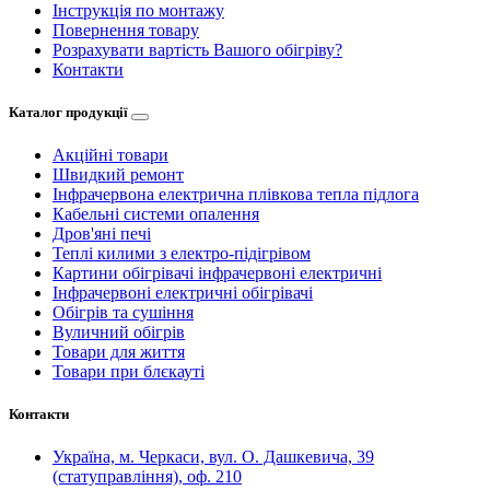
Інструкція по монтажу
Повернення товару
Розрахувати вартість Вашого обігріву?
Контакти
Каталог продукції
Акційні товари
Швидкий ремонт
Інфрачервона електрична плівкова тепла підлога
Кабельні системи опалення
Дров'яні печі
Теплі килими з електро-підігрівом
Картини обігрівачі інфрачервоні електричні
Інфрачервоні електричні обігрівачі
Обігрів та сушіння
Вуличний обігрів
Товари для життя
Товари при блєкауті
Контакти
Україна, м. Черкаси, вул. О. Дашкевича, 39
(статуправління), оф. 210