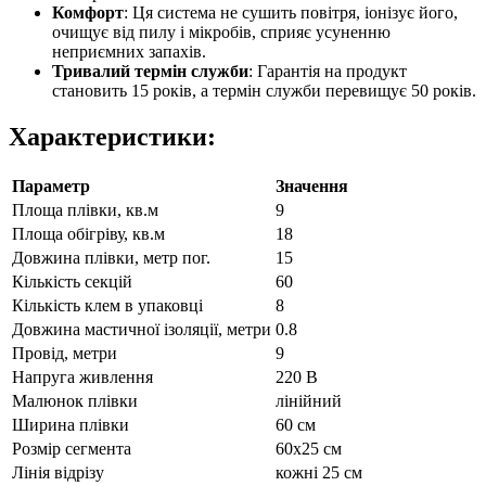
Комфорт
: Ця система не сушить повітря, іонізує його,
очищує від пилу і мікробів, сприяє усуненню
неприємних запахів.
Тривалий термін служби
: Гарантія на продукт
становить 15 років, а термін служби перевищує 50 років.
Характеристики:
Параметр
Значення
Площа плівки, кв.м
9
Площа обігріву, кв.м
18
Довжина плівки, метр пог.
15
Кількість секцій
60
Кількість клем в упаковці
8
Довжина мастичної ізоляції, метри
0.8
Провід, метри
9
Напруга живлення
220 В
Малюнок плівки
лінійний
Ширина плівки
60 см
Розмір сегмента
60х25 см
Лінія відрізу
кожні 25 см