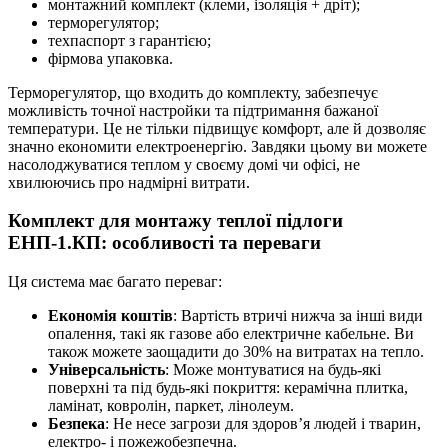
монтажний комплект (клеми, ізоляція + дріт);
терморегулятор;
техпаспорт з гарантією;
фірмова упаковка.
Терморегулятор, що входить до комплекту, забезпечує
можливість точної настройки та підтримання бажаної
температури. Це не тільки підвищує комфорт, але й дозволяє
значно економити електроенергію. Завдяки цьому ви можете
насолоджуватися теплом у своєму домі чи офісі, не
хвилюючись про надмірні витрати.
Комплект для монтажу теплої підлоги
ЕНП-1.КП: особливості та переваги
Ця система має багато переваг:
Економія коштів
: Вартість втричі нижча за інші види
опалення, такі як газове або електричне кабельне. Ви
також можете заощадити до 30% на витратах на тепло.
Універсальність
: Може монтуватися на будь-які
поверхні та під будь-які покриття: керамічна плитка,
ламінат, ковролін, паркет, лінолеум.
Безпека
: Не несе загрози для здоров’я людей і тварин,
електро- і пожежобезпечна.