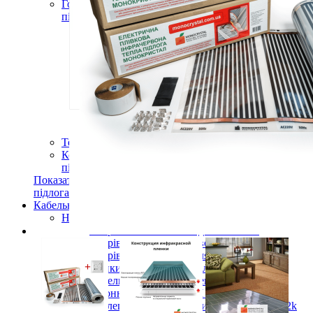
Готові комплекти теплої інфрачервоної плівкової
підлоги
Комплекти для монтажу теплої підлоги
Monocrystal під будь-які покриття
Комплекти для монтажу теплої підлоги
Monocrystal під плитку
Комплекти для монтажу теплої підлоги
Monocrystal (з терморегулятором) під будь-які
покриття
Комплекти для монтажу теплої підлоги
Monocrystal (з терморегулятором) під плитку
Терморегулятори для теплої підлоги
Комплектуючі для монтажу теплої електричної
підлоги
Показати усі Інфрачервона електрична плівкова тепла
підлога
Кабельні системи опалення
Нагрівальні кабелі
Нагрівальний кабель одножильний
Нагрівальний кабель двожильний
Нагрівальний кабель для теплої підлоги
(тонкий). Під плитку. Клас М 1
Кабельна електрична тепла підлога в
бетонну стяжку Клас М 2
Вуглецевий нагрівальний кабель 33Ом 12k