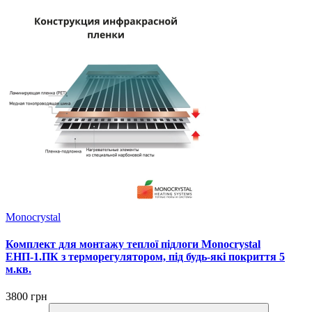
Monocrystal
Комплект для монтажу теплої підлоги Monocrystal
ЕНП-1.ПК з терморегулятором, під будь-які покриття 5
м.кв.
3800 грн