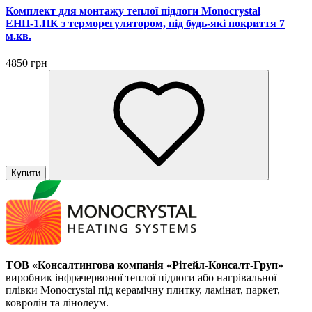
Комплект для монтажу теплої підлоги Monocrystal
ЕНП-1.ПК з терморегулятором, під будь-які покриття 7
м.кв.
4850 грн
Купити
ТОВ «Консалтингова компанія «Рітейл-Консалт-Груп»
виробник інфрачервоної теплої підлоги або нагрівальної
плівки Monocrystal під керамічну плитку, ламінат, паркет,
ковролін та лінолеум.