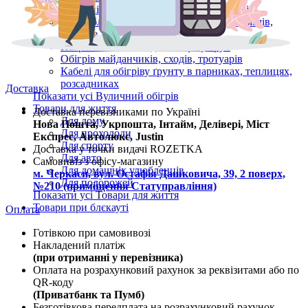
Підвісні вуличні інфрачервоні обігрівачі
Антиобледеніння для дахів, зливоприймачів,
жолобів і водостоків
Нагрівальні кабелі для обігріву труб
Обігрів майданчиків, сходів, тротуарів
Кабелі для обігріву ґрунту в парниках, теплицях,
розсадниках
Доставка
Показати усі Вуличний обігрів
Товари для життя
Доставка перевізниками по Україні
Для дому
Нова Пошта, Укрпошта, Інтайм, Делівері, Міст
Для прохолоди
Експрес, Автолюкс, Justin
Для спорту
Доставка у точки видачі ROZETKA
Для авто
Самовивіз з офісу-магазину
Для домашніх улюбленців
м. Черкаси, вул. Остафія Дашковича, 39, 2 поверх,
Для подорожей
№210 (приміщення Статуправління)
Показати усі Товари для життя
Товари при блєкауті
Оплата
Готівкою при самовивозі
Накладений платіж
(при отриманні у перевізника)
Оплата на розрахунковий рахунок за реквізитами або по
QR-коду
(Приватбанк та Пумб)
Безготівкова передплата на розрахунковий рахунок