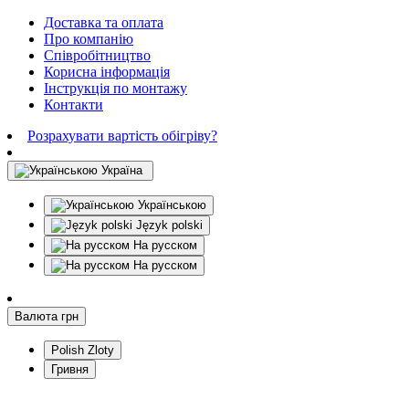
Доставка та оплата
Про компанію
Співробітництво
Корисна інформація
Інструкція по монтажу
Контакти
Розрахувати вартість обігріву?
Україна
Українською
Język polski
На русском
На русском
Валюта
грн
Polish Zloty
Гривня