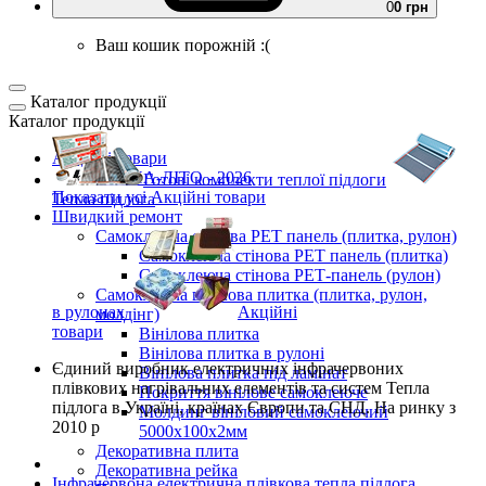
0
0 грн
Ваш кошик порожній :(
Каталог продукції
Каталог продукції
Акційні товари
ВЕСНА-ЛІТО - 2026
Готові комплекти
теплої підлоги
Показати усі Акційні товари
Тепла підлога
Швидкий ремонт
Самоклеюча стінова PET панель (плитка, рулон)
Самоклеюча стінова PET панель (плитка)
Самоклеюча стінова РЕТ-панель (рулон)
Самоклеюча вінілова плитка (плитка, рулон,
в рулонах
Акційні
молдінг)
товари
Вінілова плитка
Вінілова плитка в рулоні
Єдиний виробник
електричних інфрачервоних
Вінілова плитка під ламінат
плівкових нагрівальних елементів та систем Тепла
Покриття вінілове самоклеюче
підлога
в Україні, країнах Європи та СНД.
На ринку з
Молдинг вініловий самоклеючий
2010 р
5000х100х2мм
Декоративна плита
Декоративна рейка
Інфрачервона електрична плівкова тепла підлога