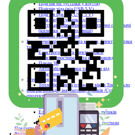
Підігрів ніг (устілки у взуття)
Підігрів тіла (від USB 5 V)
Підігрів рук (від USB 5 V)
Електричні сушарки для взуття
Настільні інфрачервоні електричні обігрівачі
(килимки для комп. миші)
Жилети з підігрівом
Електричні простирадла та ковдри, Електро-грілки
та Пледи 3D
Електрогрілки та електропояси
Електропростирадла та електроковдри
Пледи 3D
Автомобільні грілки та ковдри від
прикурювача
Утеплення вікон
Теплозберігаюча плівка на вікна Третє Скло
Обігрів розсади, інкубаторів, вуликів /Сушіння
продуктів
Килимки мати з підігрівом для курчат,
інкубаторів, розсади
Електричний обігрівач бджіл, вуликів
Monocrystal
Сушіння ягід, фруктів, овочів, пастили
Показати усі Обігрів та сушіння
Вуличний обігрів