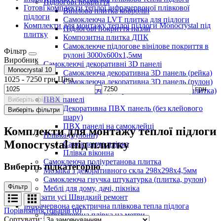
Підлогові покриття
Готові комплекти теплої інфрачервоної плівкової
Вінілова плитка ковролін
підлоги
Самоклеюча LVT плитка для підлоги
Комплекти для монтажу теплої підлоги Monocrystal під
Підлогові покриття пазли
плитку
Композитна плитка ДПК
Самоклеюче підлогове вінілове покриття в
Фільтр
рулоні 3000х600х1,5мм
Виробник
Самоклеючі декоративні 3D панелі
Monocrystal
10
Самоклеюча декоративна 3D панель (рейка)
1025
-
7250
грн
Ціна
Самоклеюча декоративна 3D панель (рулон)
-
грн
Самоклеюча декоративна 3D панель (плитка)
ПВХ панелі
Виберіть фільтри
Декоративна ПВХ панель (без клейового
Виберіть фільтри
шару)
ПВХ панелі на самоклейці
Комплекти для монтажу теплої підлоги
Плівка (рулони)
Monocrystal під плитку
Самоклеюча плівка
Плівка віконна
Самоклеюча поліуретанова плитка
Виберіть підкатегорію
Мозаїка з декоративного скла 298х298х4,5мм
Самоклеюча гнучка штукатурка (плитка, рулон)
Фільтр
Меблі для дому, дачі, пікніка
Показати усі Швидкий ремонт
Інфрачервона електрична плівкова тепла підлога
Порівняння товарів (0)
Інфрачервона плівка на метри
Сортувати: