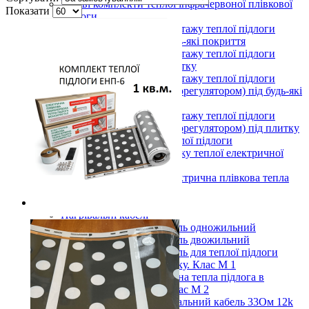
Готові комплекти теплої інфрачервоної плівкової
Показати
підлоги
Комплекти для монтажу теплої підлоги
Monocrystal під будь-які покриття
Комплекти для монтажу теплої підлоги
Monocrystal під плитку
Комплекти для монтажу теплої підлоги
Monocrystal (з терморегулятором) під будь-які
покриття
Комплекти для монтажу теплої підлоги
Monocrystal (з терморегулятором) під плитку
Терморегулятори для теплої підлоги
Комплектуючі для монтажу теплої електричної
підлоги
Показати усі Інфрачервона електрична плівкова тепла
підлога
Кабельні системи опалення
Нагрівальні кабелі
Нагрівальний кабель одножильний
Нагрівальний кабель двожильний
Нагрівальний кабель для теплої підлоги
(тонкий). Під плитку. Клас М 1
Кабельна електрична тепла підлога в
бетонну стяжку Клас М 2
Вуглецевий нагрівальний кабель 33Ом 12k