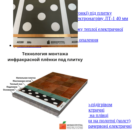
D3мм 1
Нагрівальні мати
Нагрівальні мати (тонкі) під плитку
Вуглецева стрічка для електронагріву ЛТ-1 40 мм
(5 м.п.)
Комплектуючі для монтажу теплої електричної
підлоги, кабеля
Показати усі Кабельні системи опалення
Дров'яні печі
Булер'яни
Буржуйки
Показати усі Дров'яні печі
Теплі килими з електро-підігрівом
Килимки 220 В
Стандарт
Універсал
Преміум
Килимки 12 В (автомобільні)
Килимки 220 В та 12 В
Показати усі Теплі килими з електро-підігрівом
Картини обігрівачі інфрачервоні електричні
Електричні картини обігрівачі на плівці
Інфрачервоні обігрівачі картини на полотні (холст)
Показати усі Картини обігрівачі інфрачервоні електричні
Інфрачервоні електричні обігрівачі