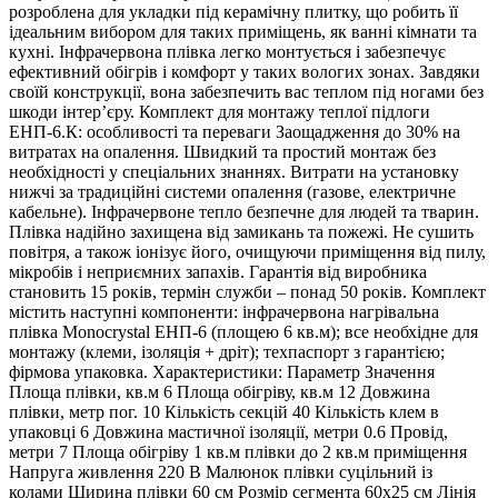
розроблена для укладки під керамічну плитку, що робить її
ідеальним вибором для таких приміщень, як ванні кімнати та
кухні. Інфрачервона плівка легко монтується і забезпечує
ефективний обігрів і комфорт у таких вологих зонах. Завдяки
своїй конструкції, вона забезпечить вас теплом під ногами без
шкоди інтер’єру. Комплект для монтажу теплої підлоги
ЕНП-6.К: особливості та переваги Заощадження до 30% на
витратах на опалення. Швидкий та простий монтаж без
необхідності у спеціальних знаннях. Витрати на установку
нижчі за традиційні системи опалення (газове, електричне
кабельне). Інфрачервоне тепло безпечне для людей та тварин.
Плівка надійно захищена від замикань та пожежі. Не сушить
повітря, а також іонізує його, очищуючи приміщення від пилу,
мікробів і неприємних запахів. Гарантія від виробника
становить 15 років, термін служби – понад 50 років. Комплект
містить наступні компоненти: інфрачервона нагрівальна
плівка Monocrystal ЕНП-6 (площею 6 кв.м); все необхідне для
монтажу (клеми, ізоляція + дріт); техпаспорт з гарантією;
фірмова упаковка. Характеристики: Параметр Значення
Площа плівки, кв.м 6 Площа обігріву, кв.м 12 Довжина
плівки, метр пог. 10 Кількість секцій 40 Кількість клем в
упаковці 6 Довжина мастичної ізоляції, метри 0.6 Провід,
метри 7 Площа обігріву 1 кв.м плівки до 2 кв.м приміщення
Напруга живлення 220 В Малюнок плівки суцільний із
колами Ширина плівки 60 см Розмір сегмента 60х25 см Лінія