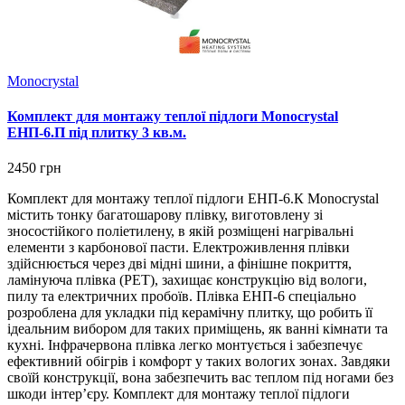
Monocrystal
Комплект для монтажу теплої підлоги Monocrystal
ЕНП-6.П під плитку 3 кв.м.
2450 грн
Комплект для монтажу теплої підлоги ЕНП-6.К Monocrystal
містить тонку багатошарову плівку, виготовлену зі
зносостійкого поліетилену, в якій розміщені нагрівальні
елементи з карбонової пасти. Електроживлення плівки
здійснюється через дві мідні шини, а фінішне покриття,
ламінуюча плівка (РЕТ), захищає конструкцію від вологи,
пилу та електричних пробоїв. Плівка ЕНП-6 спеціально
розроблена для укладки під керамічну плитку, що робить її
ідеальним вибором для таких приміщень, як ванні кімнати та
кухні. Інфрачервона плівка легко монтується і забезпечує
ефективний обігрів і комфорт у таких вологих зонах. Завдяки
своїй конструкції, вона забезпечить вас теплом під ногами без
шкоди інтер’єру. Комплект для монтажу теплої підлоги