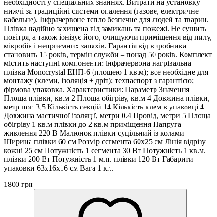
необхідності у спеціальних знаннях. Витрати на установку
нижчі за традиційні системи опалення (газове, електричне
кабельне). Інфрачервоне тепло безпечне для людей та тварин.
Плівка надійно захищена від замикань та пожежі. Не сушить
повітря, а також іонізує його, очищуючи приміщення від пилу,
мікробів і неприємних запахів. Гарантія від виробника
становить 15 років, термін служби – понад 50 років. Комплект
містить наступні компоненти: інфрачервона нагрівальна
плівка Monocrystal ЕНП-6 (площею 1 кв.м); все необхідне для
монтажу (клеми, ізоляція + дріт); техпаспорт з гарантією;
фірмова упаковка. Характеристики: Параметр Значення
Площа плівки, кв.м 2 Площа обігріву, кв.м 4 Довжина плівки,
метр пог. 3,5 Кількість секцій 14 Кількість клем в упаковці 4
Довжина мастичної ізоляції, метри 0.4 Провід, метри 5 Площа
обігріву 1 кв.м плівки до 2 кв.м приміщення Напруга
живлення 220 В Малюнок плівки суцільний із колами
Ширина плівки 60 см Розмір сегмента 60х25 см Лінія відрізу
кожні 25 см Потужність 1 сегмента 30 Вт Потужність 1 кв.м.
плівки 200 Вт Потужність 1 м.п. плівки 120 Вт Габарити
упаковки 63х16х16 см Вага 1 кг..
1800 грн