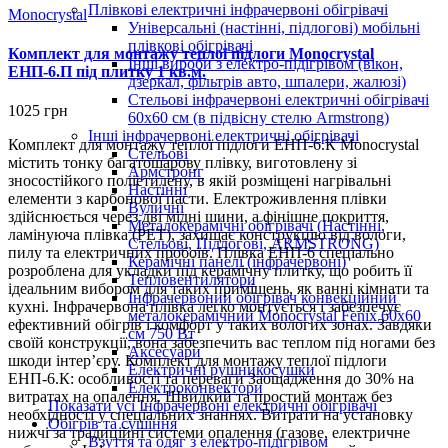
Плівкові електричні інфрачервоні обігрівачі
Monocrystal
Універсальні (настінні, підлогові) мобільні
плівкові обігрівачі
Комплект для монтажу теплої підлоги Monocrystal
Інші вироби з електро-підігрівом (вікон,
ЕНП-6.П під плитку 1 кв.м.
дзеркал, фільтрів авто, шпалери, жалюзі)
Стельові інфрачервоні електричні обігрівачі
1025 грн
60х60 см (в підвісну стелю Armstrong)
Інші інфрачервоні електричні обігрівачі
Комплект для монтажу теплої підлоги ЕНП-6.К Monocrystal
Стельові
містить тонку багатошарову плівку, виготовлену зі
Армстронг
зносостійкого поліетилену, в якій розміщені нагрівальні
Настінні
елементи з карбонової пасти. Електроживлення плівки
Вуличні
здійснюється через дві мідні шини, а фінішне покриття,
Металокерамічні обігрівачі (Настінні,
ламінуюча плівка (РЕТ), захищає конструкцію від вологи,
Стельові, Підлогові, ARMSTRONG)
пилу та електричних пробоїв. Плівка ЕНП-6 спеціально
Керамічні панелі (інфрачервоні)
розроблена для укладки під керамічну плитку, що робить її
Тепловентилятори
ідеальним вибором для таких приміщень, як ванні кімнати та
Інфрачервоний обігрівач конвекційний
кухні. Інфрачервона плівка легко монтується і забезпечує
металокерамічний Monocrystal Fenix 60x60
ефективний обігрів і комфорт у таких вологих зонах. Завдяки
см 750 Вт
своїй конструкції, вона забезпечить вас теплом під ногами без
Аксесуари
шкоди інтер’єру. Комплект для монтажу теплої підлоги
Електричні рушникосушки
ЕНП-6.К: особливості та переваги Заощадження до 30% на
Електроконвектори
витратах на опалення. Швидкий та простий монтаж без
Показати усі Інфрачервоні електричні обігрівачі
необхідності у спеціальних знаннях. Витрати на установку
Обігрів та сушіння
нижчі за традиційні системи опалення (газове, електричне
Взуття та одяг з електро-підігрівом