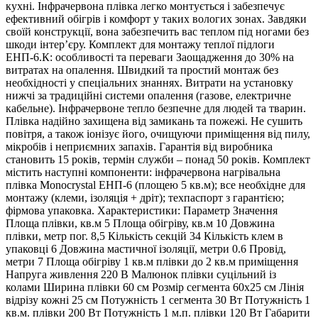
кухні. Інфрачервона плівка легко монтується і забезпечує
ефективний обігрів і комфорт у таких вологих зонах. Завдяки
своїй конструкції, вона забезпечить вас теплом під ногами без
шкоди інтер’єру. Комплект для монтажу теплої підлоги
ЕНП-6.К: особливості та переваги Заощадження до 30% на
витратах на опалення. Швидкий та простий монтаж без
необхідності у спеціальних знаннях. Витрати на установку
нижчі за традиційні системи опалення (газове, електричне
кабельне). Інфрачервоне тепло безпечне для людей та тварин.
Плівка надійно захищена від замикань та пожежі. Не сушить
повітря, а також іонізує його, очищуючи приміщення від пилу,
мікробів і неприємних запахів. Гарантія від виробника
становить 15 років, термін служби – понад 50 років. Комплект
містить наступні компоненти: інфрачервона нагрівальна
плівка Monocrystal ЕНП-6 (площею 5 кв.м); все необхідне для
монтажу (клеми, ізоляція + дріт); техпаспорт з гарантією;
фірмова упаковка. Характеристики: Параметр Значення
Площа плівки, кв.м 5 Площа обігріву, кв.м 10 Довжина
плівки, метр пог. 8,5 Кількість секцій 34 Кількість клем в
упаковці 6 Довжина мастичної ізоляції, метри 0.6 Провід,
метри 7 Площа обігріву 1 кв.м плівки до 2 кв.м приміщення
Напруга живлення 220 В Малюнок плівки суцільний із
колами Ширина плівки 60 см Розмір сегмента 60х25 см Лінія
відрізу кожні 25 см Потужність 1 сегмента 30 Вт Потужність 1
кв.м. плівки 200 Вт Потужність 1 м.п. плівки 120 Вт Габарити