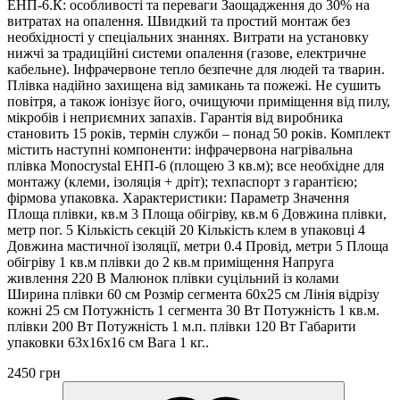
ЕНП-6.К: особливості та переваги Заощадження до 30% на
витратах на опалення. Швидкий та простий монтаж без
необхідності у спеціальних знаннях. Витрати на установку
нижчі за традиційні системи опалення (газове, електричне
кабельне). Інфрачервоне тепло безпечне для людей та тварин.
Плівка надійно захищена від замикань та пожежі. Не сушить
повітря, а також іонізує його, очищуючи приміщення від пилу,
мікробів і неприємних запахів. Гарантія від виробника
становить 15 років, термін служби – понад 50 років. Комплект
містить наступні компоненти: інфрачервона нагрівальна
плівка Monocrystal ЕНП-6 (площею 3 кв.м); все необхідне для
монтажу (клеми, ізоляція + дріт); техпаспорт з гарантією;
фірмова упаковка. Характеристики: Параметр Значення
Площа плівки, кв.м 3 Площа обігріву, кв.м 6 Довжина плівки,
метр пог. 5 Кількість секцій 20 Кількість клем в упаковці 4
Довжина мастичної ізоляції, метри 0.4 Провід, метри 5 Площа
обігріву 1 кв.м плівки до 2 кв.м приміщення Напруга
живлення 220 В Малюнок плівки суцільний із колами
Ширина плівки 60 см Розмір сегмента 60х25 см Лінія відрізу
кожні 25 см Потужність 1 сегмента 30 Вт Потужність 1 кв.м.
плівки 200 Вт Потужність 1 м.п. плівки 120 Вт Габарити
упаковки 63х16х16 см Вага 1 кг..
2450 грн