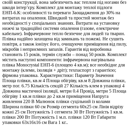
своїй конструкції, вона забезпечить вас теплом під ногами без
шкоди інтер’єру. Комплект для монтажу теплої підлоги
ЕНП-6.К: особливості та переваги Заощадження до 30% на
витратах на опалення. Швидкий та простий монтаж без
необхідності у спеціальних знаннях. Витрати на установку
нижчі за традиційні системи опалення (газове, електричне
кабельне). Інфрачервоне тепло безпечне для людей та тварин.
Плівка надійно захищена від замикань та пожежі. Не сушить
повітря, а також іонізує його, очищуючи приміщення від пилу,
мікробів і неприємних запахів. Гарантія від виробника
становить 15 років, термін служби – понад 50 років. Комплект
містить наступні компоненти: інфрачервона нагрівальна
плівка Monocrystal ЕНП-6 (площею 4 кв.м); все необхідне для
монтажу (клеми, ізоляція + дріт); техпаспорт з гарантією;
фірмова упаковка. Характеристики: Параметр Значення
Площа плівки, кв.м 4 Площа обігріву, кв.м 8 Довжина плівки,
метр пог. 6.75 Кількість секцій 27 Кількість клем в упаковці 4
Довжина мастичної ізоляції, метри 0.4 Провід, метри 5 Площа
обігріву 1 кв.м плівки до 2 кв.м приміщення Напруга
живлення 220 В Малюнок плівки суцільний із колами
Ширина плівки 60 см Розмір сегмента 60х25 см Лінія відрізу
кожні 25 см Потужність 1 сегмента 30 Вт Потужність 1 кв.м.
плівки 200 Вт Потужність 1 м.п. плівки 120 Вт Габарити
упаковки 63х16х16 см Вага 1 кг..