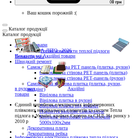
0
0 грн
Ваш кошик порожній :(
Каталог продукції
Каталог продукції
Акційні товари
ВЕСНА-ЛІТО - 2026
Готові комплекти
теплої підлоги
Показати усі Акційні товари
Тепла підлога
Швидкий ремонт
Самоклеюча стінова PET панель (плитка, рулон)
Самоклеюча стінова PET панель (плитка)
Самоклеюча стінова РЕТ-панель (рулон)
Самоклеюча вінілова плитка (плитка, рулон,
в рулонах
Акційні
молдінг)
товари
Вінілова плитка
Вінілова плитка в рулоні
Єдиний виробник
електричних інфрачервоних
Вінілова плитка під ламінат
плівкових нагрівальних елементів та систем Тепла
Покриття вінілове самоклеюче
підлога
в Україні, країнах Європи та СНД.
На ринку з
Молдинг вініловий самоклеючий
2010 р
5000х100х2мм
Декоративна плита
Декоративна рейка
Інфрачервона електрична плівкова тепла підлога