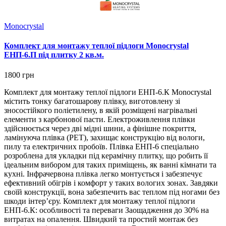
Monocrystal
Комплект для монтажу теплої підлоги Monocrystal
ЕНП-6.П під плитку 2 кв.м.
1800 грн
Комплект для монтажу теплої підлоги ЕНП-6.К Monocrystal
містить тонку багатошарову плівку, виготовлену зі
зносостійкого поліетилену, в якій розміщені нагрівальні
елементи з карбонової пасти. Електроживлення плівки
здійснюється через дві мідні шини, а фінішне покриття,
ламінуюча плівка (РЕТ), захищає конструкцію від вологи,
пилу та електричних пробоїв. Плівка ЕНП-6 спеціально
розроблена для укладки під керамічну плитку, що робить її
ідеальним вибором для таких приміщень, як ванні кімнати та
кухні. Інфрачервона плівка легко монтується і забезпечує
ефективний обігрів і комфорт у таких вологих зонах. Завдяки
своїй конструкції, вона забезпечить вас теплом під ногами без
шкоди інтер’єру. Комплект для монтажу теплої підлоги
ЕНП-6.К: особливості та переваги Заощадження до 30% на
витратах на опалення. Швидкий та простий монтаж без