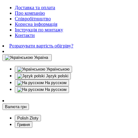
Доставка та оплата
Про компанію
Співробітництво
Корисна інформація
Інструкція по монтажу
Контакти
Розрахувати вартість обігріву?
Україна
Українською
Język polski
На русском
На русском
Валюта
грн
Polish Zloty
Гривня