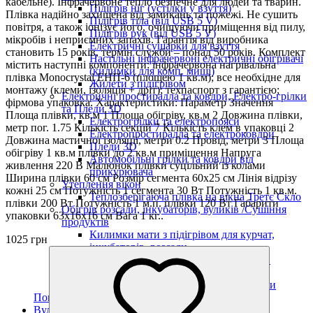
кабельне). Інфрачервоне тепло безпечне для людей та тварин.
Підігрів ніг (устілки у взуття)
Плівка надійно захищена від замикань та пожежі. Не сушить
Підігрів тіла (від USB 5 V)
повітря, а також іонізує його, очищуючи приміщення від пилу,
Підігрів рук (від USB 5 V)
мікробів і неприємних запахів. Гарантія від виробника
Електричні сушарки для взуття
становить 15 років, термін служби – понад 50 років. Комплект
Настільні інфрачервоні електричні обігрівачі
містить наступні компоненти: інфрачервона нагрівальна
(килимки для комп. миші)
плівка Monocrystal ЕНП-6 (площею 1 кв.м); все необхідне для
Жилети з підігрівом
монтажу (клеми, ізоляція + дріт); техпаспорт з гарантією;
Електричні простирадла та ковдри, Електро-грілки
фірмова упаковка. Характеристики: Параметр Значення
та Пледи 3D
Площа плівки, кв.м 1 Площа обігріву, кв.м 2 Довжина плівки,
Електрогрілки та електропояси
метр пог. 1.75 Кількість секцій 7 Кількість клем в упаковці 2
Електропростирадла та електроковдри
Довжина мастичної ізоляції, метри 0.2 Провід, метри 3 Площа
Пледи 3D
обігріву 1 кв.м плівки до 2 кв.м приміщення Напруга
Автомобільні грілки та ковдри від
живлення 220 В Малюнок плівки суцільний із колами
прикурювача
Ширина плівки 60 см Розмір сегмента 60х25 см Лінія відрізу
Утеплення вікон
кожні 25 см Потужність 1 сегмента 30 Вт Потужність 1 кв.м.
Теплозберігаюча плівка на вікна Третє Скло
плівки 200 Вт Потужність 1 м.п. плівки 120 Вт Габарити
Обігрів розсади, інкубаторів, вуликів /Сушіння
упаковки 63х16х16 см Вага 1 кг..
продуктів
Килимки мати з підігрівом для курчат,
1025 грн
інкубаторів, розсади
Електричний обігрівач бджіл, вуликів
Monocrystal
Сушіння ягід, фруктів, овочів, пастили
Показати усі Обігрів та сушіння
Вуличний обігрів