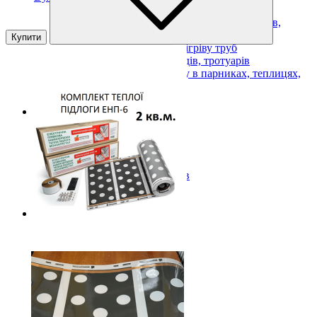
Підвісні вуличні інфрачервоні обігрівачі
Антиобледеніння для дахів, зливоприймачів,
жолобів і водостоків
Купити
Нагрівальні кабелі для обігріву труб
Обігрів майданчиків, сходів, тротуарів
Кабелі для обігріву ґрунту в парниках, теплицях,
розсадниках
Показати усі Вуличний обігрів
Товари для життя
Для дому
Для прохолоди
Для спорту
Для авто
Для домашніх улюбленців
Для подорожей
Показати усі Товари для життя
Товари при блєкауті