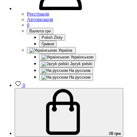
Реєстрація
Авторизація
0
Валюта
грн
Polish Zloty
Гривня
Україна
Українською
Język polski
На русском
На русском
0
0
0 грн