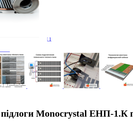
оги
лога
ий). Під плитку. Клас М 1
 стяжку Клас М 2
3мм 1
м.п.)
ги, кабеля
підлоги Monocrystal ЕНП-1.К пі