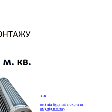
лоні 3000х600х1,5мм
)
длоги
stal під будь-які покриття
ystal під плитку
stal (з терморегулятором) під будь-які покриття
stal (з терморегулятором) під плитку