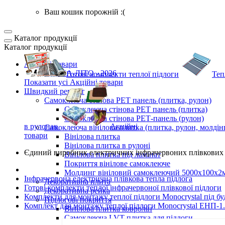
Ваш кошик порожній :(
Каталог продукції
Каталог продукції
Акційні товари
ВЕСНА-ЛІТО - 2026
Готові комплекти
теплої підлоги
Теп
Показати усі Акційні товари
Швидкий ремонт
Самоклеюча стінова PET панель (плитка, рулон)
Самоклеюча стінова PET панель (плитка)
Самоклеюча стінова РЕТ-панель (рулон)
в рулонах
Акційні
Самоклеюча вінілова плитка (плитка, рулон, молдін
товари
Вінілова плитка
Вінілова плитка в рулоні
Єдиний виробник
електричних інфрачервоних плівкових 
Вінілова плитка під ламінат
Покриття вінілове самоклеюче
Молдинг вініловий самоклеючий 5000х100х2
Інфрачервона електрична плівкова тепла підлога
Декоративна плита
Готові комплекти теплої інфрачервоної плівкової підлоги
Декоративна рейка
Комплекти для монтажу теплої підлоги Monocrystal під бу
Підлогові покриття
Комплект для монтажу теплої підлоги Monocrystal ЕНП-1.К
Вінілова плитка ковролін
Самоклеюча LVT плитка для підлоги