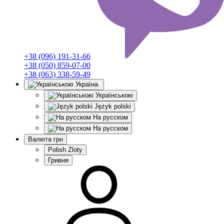
+38 (096) 191-31-66
+38 (050) 859-07-00
+38 (063) 338-59-49
Україна
Українською
Język polski
На русском
На русском
Валюта
грн
Polish Zloty
Гривня