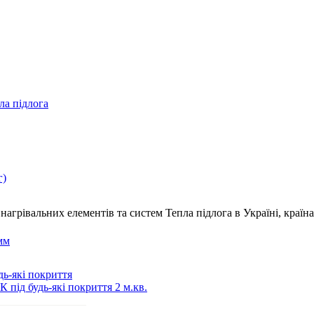
ла підлога
г)
нагрівальних елементів та систем Тепла підлога
в Україні, краї
мм
дь-які покриття
 під будь-які покриття 2 м.кв.