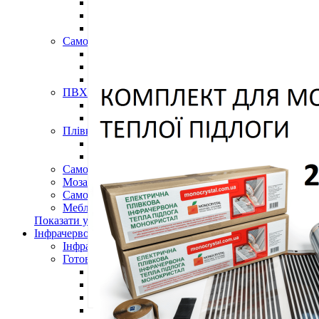
Підлогові покриття пазли
Композитна плитка ДПК
Самоклеюче підлогове вінілове покриття в ру
Самоклеючі декоративні 3D панелі
Самоклеюча декоративна 3D панель (рейка)
Самоклеюча декоративна 3D панель (рулон)
Самоклеюча декоративна 3D панель (плитка)
ПВХ панелі
Декоративна ПВХ панель (без клейового шару
ПВХ панелі на самоклейці
Плівка (рулони)
Самоклеюча плівка
Плівка віконна
Самоклеюча поліуретанова плитка
Мозаїка з декоративного скла 298х298х4,5мм
Самоклеюча гнучка штукатурка (плитка, рулон)
Меблі для дому, дачі, пікніка
Показати усі Швидкий ремонт
Інфрачервона електрична плівкова тепла підлога
Інфрачервона плівка на метри
Готові комплекти теплої інфрачервоної плівкової пі
Комплекти для монтажу теплої підлоги Monocry
Комплекти для монтажу теплої підлоги Monocr
Комплекти для монтажу теплої підлоги Monocry
Комплекти для монтажу теплої підлоги Monocry