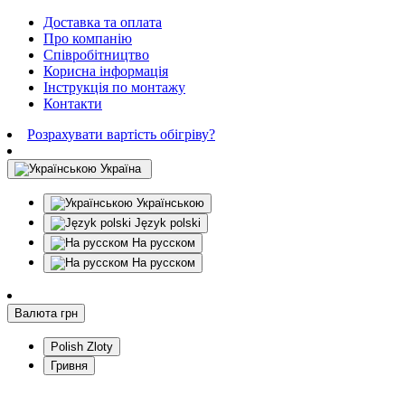
Доставка та оплата
Про компанію
Співробітництво
Корисна інформація
Інструкція по монтажу
Контакти
Розрахувати вартість обігріву?
Україна
Українською
Język polski
На русском
На русском
Валюта
грн
Polish Zloty
Гривня