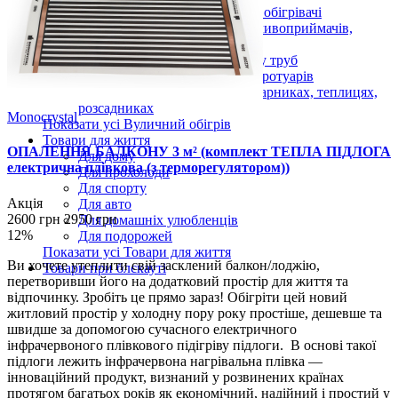
Підвісні вуличні інфрачервоні обігрівачі
Антиобледеніння для дахів, зливоприймачів,
жолобів і водостоків
Нагрівальні кабелі для обігріву труб
Обігрів майданчиків, сходів, тротуарів
Кабелі для обігріву ґрунту в парниках, теплицях,
розсадниках
Monocrystal
Показати усі Вуличний обігрів
Товари для життя
ОПАЛЕННЯ БАЛКОНУ 3 м² (комплект ТЕПЛА ПІДЛОГА
Для дому
електрична плівкова (з терморегулятором))
Для прохолоди
Для спорту
Акція
Для авто
2600 грн
2950 грн
Для домашніх улюбленців
12%
Для подорожей
Показати усі Товари для життя
Ви хочете утеплити свій засклений балкон/лоджію,
Товари при блєкауті
перетворивши його на додатковий простір для життя та
відпочинку. Зробіть це прямо зараз! Обігріти цей новий
житловий простір у холодну пору року простіше, дешевше та
швидше за допомогою сучасного електричного
інфрачервоного плівкового підігріву підлоги. В основі такої
підлоги лежить інфрачервона нагрівальна плівка —
інноваційний продукт, визнаний у розвинених країнах
протягом багатьох років як економічний, надійний і простий у