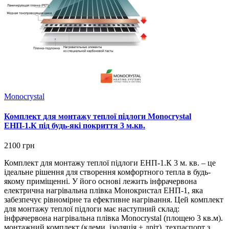
Monocrystal
Комплект для монтажу теплої підлоги Monocrystal
ЕНП-1.К під будь-які покриття 3 м.кв.
2100 грн
Комплект для монтажу теплої підлоги ЕНП-1.К 3 м. кв. – це
ідеальне рішення для створення комфортного тепла в будь-
якому приміщенні. У його основі лежить інфрачервона
електрична нагрівальна плівка Монокристал ЕНП-1, яка
забезпечує рівномірне та ефективне нагрівання. Цей комплект
для монтажу теплої підлоги має наступний склад:
інфрачервона нагрівальна плівка Monocrystal (площею 3 кв.м).
монтажний комплект (клеми, ізоляція + дріт). техпаспорт з