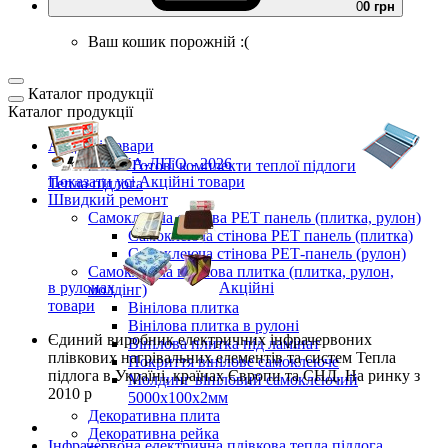
0
0 грн
Ваш кошик порожній :(
Каталог продукції
Каталог продукції
Акційні товари
ВЕСНА-ЛІТО - 2026
Готові комплекти
теплої підлоги
Показати усі Акційні товари
Тепла підлога
Швидкий ремонт
Самоклеюча стінова PET панель (плитка, рулон)
Самоклеюча стінова PET панель (плитка)
Самоклеюча стінова РЕТ-панель (рулон)
Самоклеюча вінілова плитка (плитка, рулон,
в рулонах
Акційні
молдінг)
товари
Вінілова плитка
Вінілова плитка в рулоні
Єдиний виробник
електричних інфрачервоних
Вінілова плитка під ламінат
плівкових нагрівальних елементів та систем Тепла
Покриття вінілове самоклеюче
підлога
в Україні, країнах Європи та СНД.
На ринку з
Молдинг вініловий самоклеючий
2010 р
5000х100х2мм
Декоративна плита
Декоративна рейка
Інфрачервона електрична плівкова тепла підлога