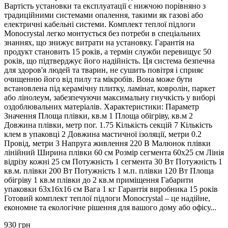
Вартість установки та експлуатації є нижчою порівняно з
традиційними системами опалення, такими як газові або
електричні кабельні системи. Комплект теплої підлоги
Monocrystal легко монтується без потреби в спеціальних
знаннях, що знижує витрати на установку. Гарантія на
продукт становить 15 років, а термін служби перевищує 50
років, що підтверджує його надійність. Ця система безпечна
для здоров'я людей та тварин, не сушить повітря і сприяє
очищенню його від пилу та мікробів. Вона може бути
встановлена під керамічну плитку, ламінат, ковролін, паркет
або лінолеум, забезпечуючи максимальну гнучкість у виборі
оздоблювальних матеріалів. Характеристики: Параметр
Значення Площа плівки, кв.м 1 Площа обігріву, кв.м 2
Довжина плівки, метр пог. 1.75 Кількість секцій 7 Кількість
клем в упаковці 2 Довжина мастичної ізоляції, метри 0.2
Провід, метри 3 Напруга живлення 220 В Малюнок плівки
лінійний Ширина плівки 60 см Розмір сегмента 60х25 см Лінія
відрізу кожні 25 см Потужність 1 сегмента 30 Вт Потужність 1
кв.м. плівки 200 Вт Потужність 1 м.п. плівки 120 Вт Площа
обігріву 1 кв.м плівки до 2 кв.м приміщення Габарити
упаковки 63х16х16 см Вага 1 кг Гарантія виробника 15 років
Готовий комплект теплої підлоги Monocrystal – це надійне,
економне та екологічне рішення для вашого дому або офісу...
930 грн