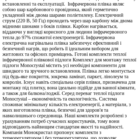
встановленні та експлуатації. Інфрачервона плівка являє
собою шар карбонового провідника, який герметично
укладений між двома шарами поліетилену. Електричний
струм (220 В, 50 Гц) проходить через шар карбону між двома
мідними шинами з боків плівки. Карбон нагрівається,
віддаючи у вигляді корисного для людини інфрачервоного
тепла до 97% спожитої електроенергії. Інфрачервона
електрична нагрівальна плівка забезпечує ефективний і
безпечний нагрів, що робить її ідеальним вибором для
житлових та офісних приміщень. Готові комплекти теплої
інфрачервоної плівкової підлоги Комплект для монтажу теплої
підлоги Monocrystal містить усі необхідні компоненти для
швидкого та зручного встановлення. Плівка легко монтується
під будь-яке покриття, зокрема ламінат, паркет, лінолеум та
ковролін. Існує навіть спеціальна серія плівки, призначена для
монтажу під плитку, вона ідеально підійде для ванної кімнати,
а також для балкона/лоджії. Серед переваг теплої підлоги
Monocrystal – економічність та екологічність. Система
споживає мінімальну кількість електроенергії, а матеріали, з
яких виготовлена плівка, безпечні для здоров'я та
навколишнього середовища. Наші комплекти розроблені з
урахуванням потреб сучасних користувачів, тому вони
відповідають найвищим стандартам якості та надійності.
Компанія Монокристал пропонує комплекти з
терморегулятором і без терморегулятора, що дозволяє