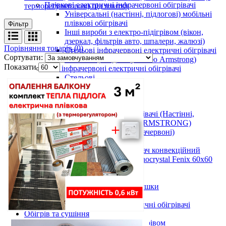
Плівкові електричні інфрачервоні обігрівачі
терморегулятором) під плитку
Універсальні (настінні, підлогові) мобільні
плівкові обігрівачі
Фільтр
Інші вироби з електро-підігрівом (вікон,
дзеркал, фільтрів авто, шпалери, жалюзі)
Порівняння товарів (0)
Стельові інфрачервоні електричні обігрівачі
Сортувати:
60х60 см (в підвісну стелю Armstrong)
Показати
Інші інфрачервоні електричні обігрівачі
Стельові
Армстронг
Настінні
Вуличні
Металокерамічні обігрівачі (Настінні,
Стельові, Підлогові, ARMSTRONG)
Керамічні панелі (інфрачервоні)
Тепловентилятори
Інфрачервоний обігрівач конвекційний
металокерамічний Monocrystal Fenix 60x60
см 750 Вт
Аксесуари
Електричні рушникосушки
Електроконвектори
Показати усі Інфрачервоні електричні обігрівачі
Обігрів та сушіння
Взуття та одяг з електро-підігрівом