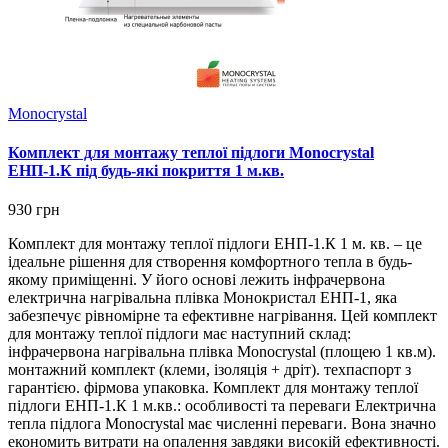
Monocrystal
Комплект для монтажу теплої підлоги Monocrystal
ЕНП-1.К під будь-які покриття 1 м.кв.
930 грн
Комплект для монтажу теплої підлоги ЕНП-1.К 1 м. кв. – це
ідеальне рішення для створення комфортного тепла в будь-
якому приміщенні. У його основі лежить інфрачервона
електрична нагрівальна плівка Монокристал ЕНП-1, яка
забезпечує рівномірне та ефективне нагрівання. Цей комплект
для монтажу теплої підлоги має наступний склад:
інфрачервона нагрівальна плівка Monocrystal (площею 1 кв.м).
монтажний комплект (клеми, ізоляція + дріт). техпаспорт з
гарантією. фірмова упаковка. Комплект для монтажу теплої
підлоги ЕНП-1.К 1 м.кв.: особливості та переваги Електрична
тепла підлога Monocrystal має численні переваги. Вона значно
економить витрати на опалення завдяки високій ефективності.