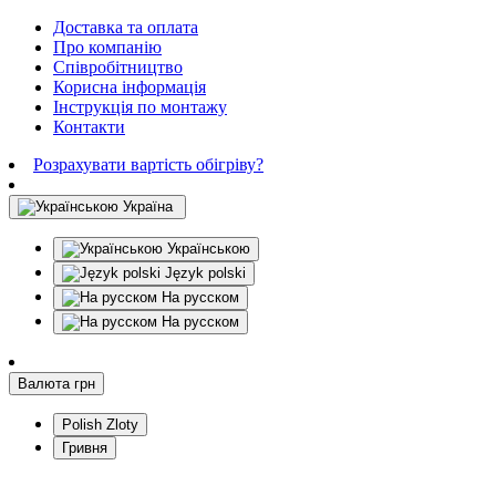
Доставка та оплата
Про компанію
Співробітництво
Корисна інформація
Інструкція по монтажу
Контакти
Розрахувати вартість обігріву?
Україна
Українською
Język polski
На русском
На русском
Валюта
грн
Polish Zloty
Гривня