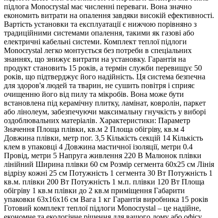
підлога Monocrystal має численні переваги. Вона значно
економить витрати на опалення завдяки високій ефективності.
Вартість установки та експлуатації є нижчою порівняно з
традиційними системами опалення, такими як газові або
електричні кабельні системи. Комплект теплої підлоги
Monocrystal легко монтується без потреби в спеціальних
знаннях, що знижує витрати на установку. Гарантія на
продукт становить 15 років, а термін служби перевищує 50
років, що підтверджує його надійність. Ця система безпечна
для здоров'я людей та тварин, не сушить повітря і сприяє
очищенню його від пилу та мікробів. Вона може бути
встановлена під керамічну плитку, ламінат, ковролін, паркет
або лінолеум, забезпечуючи максимальну гнучкість у виборі
оздоблювальних матеріалів. Характеристики: Параметр
Значення Площа плівки, кв.м 2 Площа обігріву, кв.м 4
Довжина плівки, метр пог. 3,5 Кількість секцій 14 Кількість
клем в упаковці 4 Довжина мастичної ізоляції, метри 0.4
Провід, метри 5 Напруга живлення 220 В Малюнок плівки
лінійний Ширина плівки 60 см Розмір сегмента 60х25 см Лінія
відрізу кожні 25 см Потужність 1 сегмента 30 Вт Потужність 1
кв.м. плівки 200 Вт Потужність 1 м.п. плівки 120 Вт Площа
обігріву 1 кв.м плівки до 2 кв.м приміщення Габарити
упаковки 63х16х16 см Вага 1 кг Гарантія виробника 15 років
Готовий комплект теплої підлоги Monocrystal – це надійне,
економне та екологічне рішення для вашого дому або офісу...