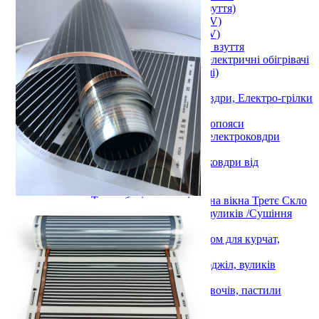
Підігрів ніг (устілки у взуття)
Підігрів тіла (від USB 5 V)
Підігрів рук (від USB 5 V)
Електричні сушарки для взуття
Настільні інфрачервоні електричні обігрівачі
(килимки для комп. миші)
Жилети з підігрівом
Електричні простирадла та ковдри, Електро-грілки
та Пледи 3D
Електрогрілки та електропояси
Електропростирадла та електроковдри
Пледи 3D
Автомобільні грілки та ковдри від
прикурювача
Утеплення вікон
Теплозберігаюча плівка на вікна Третє Скло
Обігрів розсади, інкубаторів, вуликів /Сушіння
продуктів
Килимки мати з підігрівом для курчат,
інкубаторів, розсади
Електричний обігрівач бджіл, вуликів
Monocrystal
Сушіння ягід, фруктів, овочів, пастили
Показати усі Обігрів та сушіння
Вуличний обігрів