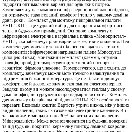
підібрати оптимальний варіант для будь-яких потреб.
Замовляючи у нас комплекти інфрачервоної плівкової підлоги,
ви отримуєте гарантований комфорт і тепло у вашому домі на
довгі роки. Комплект для монтажу підігрівальної підлоги
ЕНП-1.КП — це чудовий вибір для створення комфортного
тепла в будь-якому приміщенні. Основою комплекту є
інфрачервона електрична нагрівальна плівка «Монокристал»
ЕНП-1, яка забезпечує рівномірне та ефективне опалення. Цей
комплект для монтажу теплої підлоги складається з таких
компонентів: інфрачервона нагрівальна плівка Monocrystal
(площею 3 кв.м); монтажний комплект (клемми, бітумна
ізоляція, провід); терморегулятор; технічний паспорт із
гарантією; фірмова упаковка. Терморегулятор, що входить до
комплекту, забезпечує можливість точного налаштування та
підтримання бажаної температури. Це не тільки підвищує
комфорт, але й дозволяє значно економити електроенергію.
Завдяки цьому ви можете насолоджуватися теплом у своєму
домі чи офісі, не турбуючись про надмірні витрати. Комплект
для монтажу підігрівальної підлоги ЕНП-1.КП: особливості та
переваги Економія коштів: Вартість утричі нижча, ніж у інших
видів опалення, таких як газове або електричне кабельне. Ви
також можете заощадити до 30% на витратах на опалення.
Універсальність: Може встановлюватися на будь-які поверхні
та під будь-які покриття: керамічну плитку, ламінат, ковролін,
паркет, лінолеум. Безпека: Не становить загрози для здоров'я