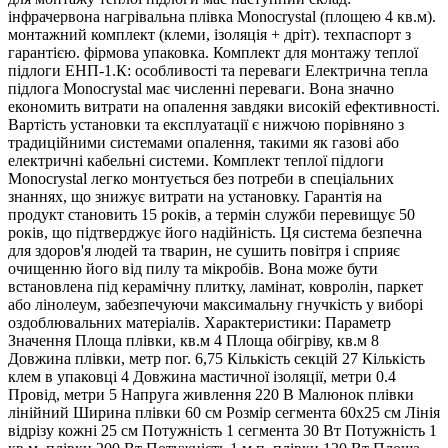
інфрачервона нагрівальна плівка Monocrystal (площею 4 кв.м).
монтажний комплект (клеми, ізоляція + дріт). техпаспорт з
гарантією. фірмова упаковка. Комплект для монтажу теплої
підлоги ЕНП-1.К: особливості та переваги Електрична тепла
підлога Monocrystal має численні переваги. Вона значно
економить витрати на опалення завдяки високій ефективності.
Вартість установки та експлуатації є нижчою порівняно з
традиційними системами опалення, такими як газові або
електричні кабельні системи. Комплект теплої підлоги
Monocrystal легко монтується без потреби в спеціальних
знаннях, що знижує витрати на установку. Гарантія на
продукт становить 15 років, а термін служби перевищує 50
років, що підтверджує його надійність. Ця система безпечна
для здоров'я людей та тварин, не сушить повітря і сприяє
очищенню його від пилу та мікробів. Вона може бути
встановлена під керамічну плитку, ламінат, ковролін, паркет
або лінолеум, забезпечуючи максимальну гнучкість у виборі
оздоблювальних матеріалів. Характеристики: Параметр
Значення Площа плівки, кв.м 4 Площа обігріву, кв.м 8
Довжина плівки, метр пог. 6,75 Кількість секцій 27 Кількість
клем в упаковці 4 Довжина мастичної ізоляції, метри 0.4
Провід, метри 5 Напруга живлення 220 В Малюнок плівки
лінійний Ширина плівки 60 см Розмір сегмента 60х25 см Лінія
відрізу кожні 25 см Потужність 1 сегмента 30 Вт Потужність 1