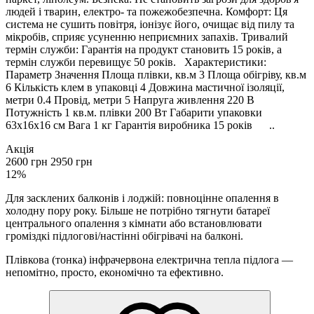
людей і тварин, електро- та пожежобезпечна. Комфорт: Ця
система не сушить повітря, іонізує його, очищає від пилу та
мікробів, сприяє усуненню неприємних запахів. Тривалий
термін служби: Гарантія на продукт становить 15 років, а
термін служби перевищує 50 років. Характеристики:
Параметр Значення Площа плівки, кв.м 3 Площа обігріву, кв.м
6 Кількість клем в упаковці 4 Довжина мастичної ізоляції,
метри 0.4 Провід, метри 5 Напруга живлення 220 В
Потужність 1 кв.м. плівки 200 Вт Габарити упаковки
63х16х16 см Вага 1 кг Гарантія виробника 15 років ..
Акція
2600 грн
2950 грн
12%
Для засклених балконів і лоджій: повноцінне опалення в
холодну пору року. Більше не потрібно тягнути батареї
центрального опалення з кімнати або встановлювати
громіздкі підлогові/настінні обігрівачі на балконі.
Плівкова (тонка) інфрачервона електрична тепла підлога —
непомітно, просто, економічно та ефективно.