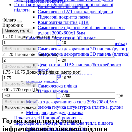
Підлогові покриття
Готові комплекти теплої інфрачервоної плівкової
Вінілова плитка ковролін
підлоги
Самоклеюча LVT плитка для підлоги
Підлогові покриття пазли
Фільтр
Композитна плитка ДПК
Виробник
Самоклеюче підлогове вінілове покриття в
Monocrystal
41
рулоні 3000х600х1,5мм
1
-
10
Площа плівки (кв.м)
Самоклеючі декоративні 3D панелі
-
Самоклеюча декоративна 3D панель (рейка)
Самоклеюча декоративна 3D панель (рулон)
Виберіть фільтри
Самоклеюча декоративна 3D панель (плитка)
2
-
20
Площа обігріву (кв.м)
ПВХ панелі
-
Декоративна ПВХ панель (без клейового
Виберіть фільтри
шару)
1.75
-
16.75
Довжина плівки (метр пог)
ПВХ панелі на самоклейці
-
Плівка (рулони)
Виберіть фільтри
Самоклеюча плівка
930
-
7700
грн
Ціна
Плівка віконна
-
грн
Самоклеюча поліуретанова плитка
Мозаїка з декоративного скла 298х298х4,5мм
Виберіть фільтри
Самоклеюча гнучка штукатурка (плитка, рулон)
Виберіть фільтри
Меблі для дому, дачі, пікніка
Показати усі Швидкий ремонт
Готові комплекти теплої
Інфрачервона електрична плівкова тепла підлога
інфрачервоної плівкової підлоги
Інфрачервона плівка на метри