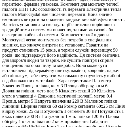
гарантією. фірмова упаковка. Комплект для монтажу теплої
підлоги ЕНП-1.К: особливості та переваги Електрична тепла
підлога Monocrystal має численні переваги. Вона значно
економить витрати на опалення завдяки високій ефективності.
Вартість установки та експлуатації є нижчою порівняно з
традиційними системами опалення, такими як газові або
електричні кабельні системи. Комплект теплої підлоги
Monocrystal легко монтується без потреби в спеціальних
знаннях, що знижує витрати на установку. Гарантія на
продукт становить 15 років, а термін служби перевищує 50
років, що підтверджує його надійність. Ця система безпечна
для здоров'я людей та тварин, не сушить повітря і сприяє
очищенню його від пилу та мікробів. Вона може бути
встановлена під керамічну плитку, ламінат, ковролін, паркет
або лінолеум, забезпечуючи максимальну гнучкість у виборі
оздоблювальних матеріалів. Характеристики: Параметр
Значення Площа плівки, кв.м 3 Площа обігріву, кв.м 6
Довжина плівки, метр пог. 5 Кількість секцій 20 Кількість
клем в упаковці 4 Довжина мастичної ізоляції, метри 0.4
Провід, метри 5 Напруга живлення 220 В Малюнок плівки
лінійний Ширина плівки 60 см Розмір сегмента 60х25 см Лінія
відрізу кожні 25 см Потужність 1 сегмента 30 Вт Потужність 1
кв.м. плівки 200 Вт Потужність 1 м.п. плівки 120 Вт Площа
обігріву 1 кв.м плівки до 2 кв.м приміщення Габарити
упаковки 63х16х16 см Вага 1 кг Гарантія виробника 15 років