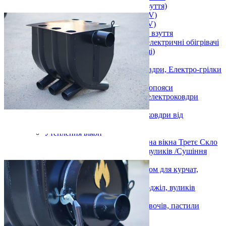
Підігрів ніг (устілки у взуття)
Підігрів тіла (від USB 5 V)
Підігрів рук (від USB 5 V)
Електричні сушарки для взуття
Настільні інфрачервоні електричні обігрівачі
(килимки для комп. миші)
Жилети з підігрівом
Електричні простирадла та ковдри, Електро-грілки
та Пледи 3D
Електрогрілки та електропояси
Електропростирадла та електроковдри
Пледи 3D
Автомобільні грілки та ковдри від
прикурювача
Утеплення вікон
Теплозберігаюча плівка на вікна Третє Скло
Обігрів розсади, інкубаторів, вуликів /Сушіння
продуктів
Килимки мати з підігрівом для курчат,
інкубаторів, розсади
Електричний обігрівач бджіл, вуликів
Monocrystal
Сушіння ягід, фруктів, овочів, пастили
Показати усі Обігрів та сушіння
Вуличний обігрів