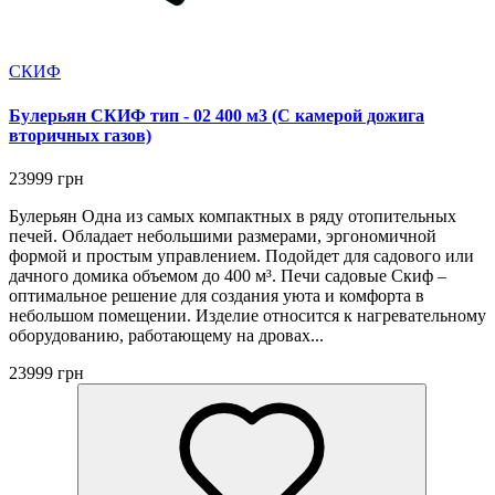
СКИФ
Булерьян СКИФ тип - 02 400 м3 (С камерой дожига
вторичных газов)
23999 грн
Булерьян Одна из самых компактных в ряду отопительных
печей. Обладает небольшими размерами, эргономичной
формой и простым управлением. Подойдет для садового или
дачного домика объемом до 400 м³. Печи садовые Скиф –
оптимальное решение для создания уюта и комфорта в
небольшом помещении. Изделие относится к нагревательному
оборудованию, работающему на дровах...
23999 грн