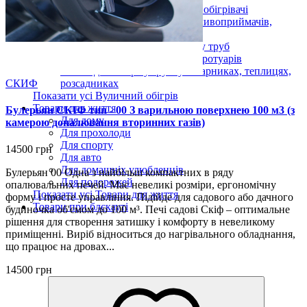
Підвісні вуличні інфрачервоні обігрівачі
Антиобледеніння для дахів, зливоприймачів,
жолобів і водостоків
Нагрівальні кабелі для обігріву труб
Обігрів майданчиків, сходів, тротуарів
Кабелі для обігріву ґрунту в парниках, теплицях,
СКИФ
розсадниках
Показати усі Вуличний обігрів
Товари для життя
Булерьян СКІФ тип - 00 З варильною поверхнею 100 м3 (з
Для дому
камерою допалювання вторинних газів)
Для прохолоди
Для спорту
14500 грн
Для авто
Для домашніх улюбленців
Булерьян 00 Одна з найбільш компактних в ряду
Для подорожей
опалювальних печей. Має невеликі розміри, ергономічну
Показати усі Товари для життя
форму і просте управління. Підійде для садового або дачного
Товари при блєкауті
будиночка об'ємом до 100 м³. Печі садові Скіф – оптимальне
рішення для створення затишку і комфорту в невеликому
приміщенні. Виріб відноситься до нагрівального обладнання,
що працює на дровах...
14500 грн