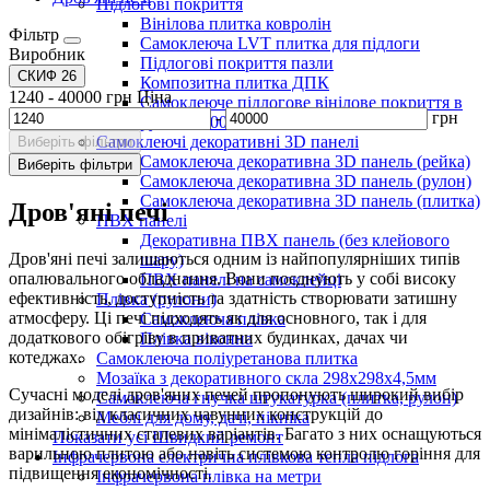
Підлогові покриття
Вінілова плитка ковролін
Фільтр
Самоклеюча LVT плитка для підлоги
Виробник
Підлогові покриття пазли
СКИФ
26
Композитна плитка ДПК
1240
-
40000
грн
Ціна
Самоклеюче підлогове вінілове покриття в
-
грн
рулоні 3000х600х1,5мм
Самоклеючі декоративні 3D панелі
Виберіть фільтри
Самоклеюча декоративна 3D панель (рейка)
Виберіть фільтри
Самоклеюча декоративна 3D панель (рулон)
Самоклеюча декоративна 3D панель (плитка)
Дров'яні печі
ПВХ панелі
Декоративна ПВХ панель (без клейового
Дров'яні печі залишаються одним із найпопулярніших типів
шару)
опалювального обладнання. Вони поєднують у собі високу
ПВХ панелі на самоклейці
ефективність, доступність та здатність створювати затишну
Плівка (рулони)
атмосферу. Ці печі підходять як для основного, так і для
Самоклеюча плівка
додаткового обігріву в приватних будинках, дачах чи
Плівка віконна
котеджах.
Самоклеюча поліуретанова плитка
Мозаїка з декоративного скла 298х298х4,5мм
Сучасні моделі дров'яних печей пропонують широкий вибір
Самоклеюча гнучка штукатурка (плитка, рулон)
дизайнів: від класичних чавунних конструкцій до
Меблі для дому, дачі, пікніка
мінімалістичних сталевих варіантів. Багато з них оснащуються
Показати усі Швидкий ремонт
варильною плитою або навіть системою контролю горіння для
Інфрачервона електрична плівкова тепла підлога
підвищення економічності.
Інфрачервона плівка на метри