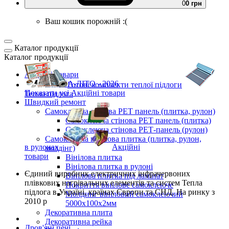
0
0 грн
Ваш кошик порожній :(
Каталог продукції
Каталог продукції
Акційні товари
ВЕСНА-ЛІТО - 2026
Готові комплекти
теплої підлоги
Показати усі Акційні товари
Тепла підлога
Швидкий ремонт
Самоклеюча стінова PET панель (плитка, рулон)
Самоклеюча стінова PET панель (плитка)
Самоклеюча стінова РЕТ-панель (рулон)
Самоклеюча вінілова плитка (плитка, рулон,
в рулонах
Акційні
молдінг)
товари
Вінілова плитка
Вінілова плитка в рулоні
Єдиний виробник
електричних інфрачервоних
Вінілова плитка під ламінат
плівкових нагрівальних елементів та систем Тепла
Покриття вінілове самоклеюче
підлога
в Україні, країнах Європи та СНД.
На ринку з
Молдинг вініловий самоклеючий
2010 р
5000х100х2мм
Декоративна плита
Декоративна рейка
Дров'яні печі