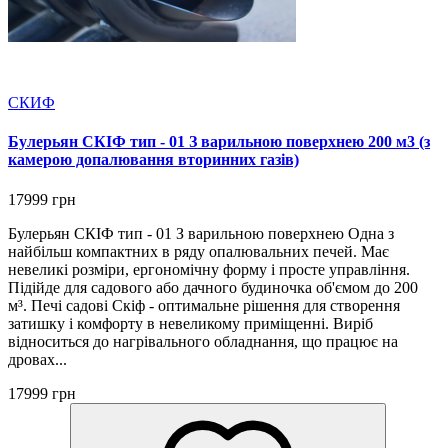
СКИФ
Булерьян СКІФ тип - 01 З варильною поверхнею 200 м3 (з
камерою допалювання вторинних газів)
17999 грн
Булерьян СКІФ тип - 01 З варильною поверхнею Одна з
найбільш компактних в ряду опалювальних печей. Має
невеликі розміри, ергономічну форму і просте управління.
Підійде для садового або дачного будиночка об'ємом до 200
м³. Печі садові Скіф - оптимальне рішення для створення
затишку і комфорту в невеликому приміщенні. Виріб
відноситься до нагрівального обладнання, що працює на
дровах...
17999 грн