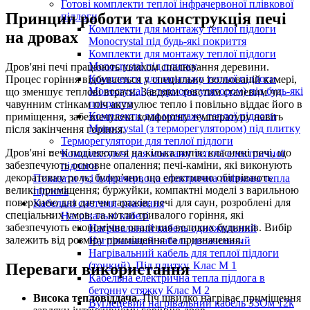
Готові комплекти теплої інфрачервоної плівкової
Принцип роботи та конструкція печі
підлоги
Комплекти для монтажу теплої підлоги
на дровах
Monocrystal під будь-які покриття
Комплекти для монтажу теплої підлоги
Monocrystal під плитку
Дров'яні печі працюють шляхом спалювання деревини.
Комплекти для монтажу теплої підлоги
Процес горіння відбувається у спеціально ізольованій камері,
Monocrystal (з терморегулятором) під будь-які
що зменшує теплові втрати. Завдяки товстим сталевим чи
покриття
чавунним стінкам піч акумулює тепло і повільно віддає його в
Комплекти для монтажу теплої підлоги
приміщення, забезпечуючи комфортну температуру навіть
Monocrystal (з терморегулятором) під плитку
після закінчення горіння.
Терморегулятори для теплої підлоги
Дров'яні печі поділяються на кілька типів: класичні печі, що
Комплектуючі для монтажу теплої електричної
забезпечують основне опалення; печі-каміни, які виконують
підлоги
декоративну роль; булер’яни, що ефективно обігрівають
Показати усі Інфрачервона електрична плівкова тепла
великі приміщення; буржуйки, компактні моделі з варильною
підлога
поверхнею для дач чи гаражів; печі для саун, розроблені для
Кабельні системи опалення
спеціальних умов; та котли тривалого горіння, які
Нагрівальні кабелі
забезпечують економічне опалення великих будинків. Вибір
Нагрівальний кабель одножильний
залежить від розміру приміщення та призначення.
Нагрівальний кабель двожильний
Нагрівальний кабель для теплої підлоги
(тонкий). Під плитку. Клас М 1
Переваги використання
Кабельна електрична тепла підлога в
бетонну стяжку Клас М 2
Висока тепловіддача.
Піч швидко нагріває приміщення
Вуглецевий нагрівальний кабель 33Ом 12k