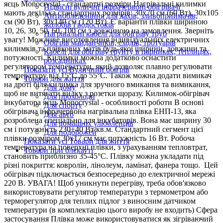
яєць Monocrystal - стандартні розміри Нагрівальні килимки
Підвісні вуличні інфрачервоні обігрівачі
мають декілька стандартних розмірів: 30х70 см (60 Вт), 30х105
Антиобледеніння для дахів, зливоприймачів,
см (90 Вт), 30х140 см (120 Вт). Є варіанти плівки шириною
жолобів і водостоків
10, 26, 30, 50, 60, 100 см з довжиною на замовлення. Зверніть
Нагрівальні кабелі для обігріву труб
увагу! Можливе виготовлення індивідуальних електричних
Обігрів майданчиків, сходів, тротуарів
килимків та плівкових матів будь-якої ширини, довжини та
Кабелі для обігріву ґрунту в парниках, теплицях,
потужності. Килимки можна додатково оснастити
розсадниках
регулятором температури, який дозволяє плавно регулювати
Показати усі Вуличний обігрів
температуру від 15°С до 55°С. Також можна додати вимикач
Товари для життя
на дроті біля килимка для зручного вмикання та вимикання,
Для дому
щоб не витягати вилку з розетки щоразу. Килимок-обігрівач
Для прохолоди
інкубатора яєць Monocrystal - особливості роботи В основі
Для спорту
обігрівача інфрачервона нагрівальна плівка ЕНП-13, яка
Для авто
розроблена спеціально для інкубаторів. Вона має ширину 30
Для домашніх улюбленців
см і потужність 230±40 Вт/кв.м. Стандартний сегмент цієї
Для подорожей
плівки розміром 30х17 см має потужність 16 Вт. Робоча
Показати усі Товари для життя
температура на поверхні плівки, з урахуванням тепловтрат,
Товари при блєкауті
становить приблизно 35-45°С. Плівку можна укладати під
різні покриття: ковролін, лінолеум, ламінат, фанера тощо. Цей
обігрівач підключається безпосередньо до електричної мережі
220 В. УВАГА! Щоб уникнути перегріву, треба обов'язково
використовувати регулятор температури з термометром або
терморегулятор для теплих підлог з виносним датчиком
температури (в комплектацію цього виробу не входить) Сфера
застосування Плівка може використовуватися як зігріваючий