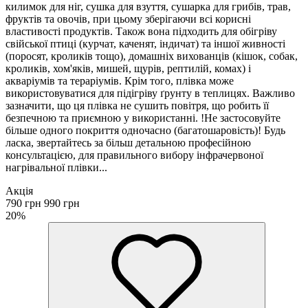
килимок для ніг, сушка для взуття, сушарка для грибів, трав,
фруктів та овочів, при цьому зберігаючи всі корисні
властивості продуктів. Також вона підходить для обігріву
свійської птиці (курчат, каченят, індичат) та іншої живності
(поросят, кроликів тощо), домашніх вихованців (кішок, собак,
кроликів, хом'яків, мишей, щурів, рептилій, комах) і
акваріумів та тераріумів. Крім того, плівка може
використовуватися для підігріву ґрунту в теплицях. Важливо
зазначити, що ця плівка не сушить повітря, що робить її
безпечною та приємною у використанні. !Не застосовуйте
більше одного покриття одночасно (багатошаровість)! Будь
ласка, звертайтесь за більш детальною професійною
консультацією, для правильного вибору інфрачервоної
нагрівальної плівки...
Акція
790 грн
990 грн
20%