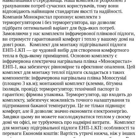
навколишнього середовища. Наші комплекти розроблені з
урахуванням потреб сучасних користувачів, тому вони
відповідають найвищим стандартам якості та надійності.
Компанія Монокристал пропонує комплекти з
терморегулятором і без терморегулятора, що дозволяє
підібрати оптимальний варіант для будь-яких потреб.
Замовляючи у нас комплекти інфрачервоної плівкової підлоги,
ви отримуєте гарантований комфорт і тепло у вашому домі на
довгі роки. Комплект для монтажу підігрівальної підлоги
ЕНП-1.КП — це чудовий вибір для створення комфортного
тепла в будь-якому приміщенні. Основою комплекту є
інфрачервона електрична нагрівальна плівка «Монокристал»
ЕНП-1, яка забезпечує рівномірне та ефективне опалення. Цей
комплект для монтажу теплої підлоги складається з таких
компонентів: інфрачервона нагрівальна плівка Monocrystal
(площею 3 кв.м); монтажний комплект (клемми, бітумна
ізоляція, провід); терморегулятор; технічний паспорт із
гарантією; фірмова упаковка. Терморегулятор, що входить до
комплекту, забезпечує можливість точного налаштування та
підтримання бажаної температури. Це не тільки підвищує
комфорт, але й дозволяє значно економити електроенергію.
Завдяки цьому ви можете насолоджуватися теплом у своєму
домі чи офісі, не турбуючись про надмірні витрати. Комплект
для монтажу підігрівальної підлоги ЕНП-1.КП: особливості та
переваги Економія коштів: Вартість утричі нижча, ніж у інших