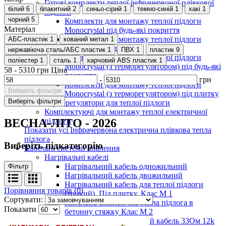
Готові комплекти теплої інфрачервоної плівкової
білий
6
блакитний
2
синьо-сірий
1
темно-синій
1
хакі
1
підлоги
чорний
5
Комплекти для монтажу теплої підлоги
Матеріал
Monocrystal під будь-які покриття
Комплекти для монтажу теплої підлоги
АБС-пластик
1
кований метал
1
Monocrystal під плитку
нержавіюча сталь/АБС пластик
1
ПВХ
1
пластик
9
Комплекти для монтажу теплої підлоги
поліестер
1
сталь
1
харчовий ABS пластик
1
Monocrystal (з терморегулятором) під будь-які
58
-
5310
грн
Ціна
покриття
-
грн
Комплекти для монтажу теплої підлоги
Виберіть фільтри
Monocrystal (з терморегулятором) під плитку
Виберіть фільтри
Терморегулятори для теплої підлоги
Комплектуючі для монтажу теплої електричної
ВЕСНА-ЛІТО - 2026
підлоги
Показати усі Інфрачервона електрична плівкова тепла
підлога
Виберіть підкатегорію
Кабельні системи опалення
Нагрівальні кабелі
Нагрівальний кабель одножильний
Фільтр
Нагрівальний кабель двожильний
Нагрівальний кабель для теплої підлоги
Порівняння товарів (0)
(тонкий). Під плитку. Клас М 1
Сортувати:
Кабельна електрична тепла підлога в
Показати
бетонну стяжку Клас М 2
Вуглецевий нагрівальний кабель 33Ом 12k