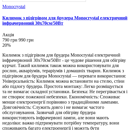
Monocrystal
Килимок з підігрівом для брудера Monocrystal електричний
інфрачервоний 30х70см/50Вт
Акція
790 грн
990 грн
20%
Килимок з підігрівом для брудера Monocrystal електричний
інфрачервоний 30х70см/50Вт - це чудове рішення для обігріву
курчат. Такий килимок також можна використовувати для
рослин, акваріумів, тераріумів і домашніх тварин. Килимок з
підігрівом для брудера Monocrystal — переваги використання:
Універсальність: Килимок можна встановити на стелю, стіни
або підлогу брудера. Простота монтажу: Легко розміщується
та не вимагає складної установки. Безпека: Не перегрівається і
не створює пожежної небезпеки. Економічність: Споживає
менше електроенергії порівняно з традиційними лампами.
Довговічність: Служить довго і не вимагає частого
обслуговування. Зазвичай для обігріву брудера
використовують інфрачервоні лампи, але вони мають
недоліки: важко підтримувати потрібну температуру, вони
споживають багато електроенергії і можуть бути