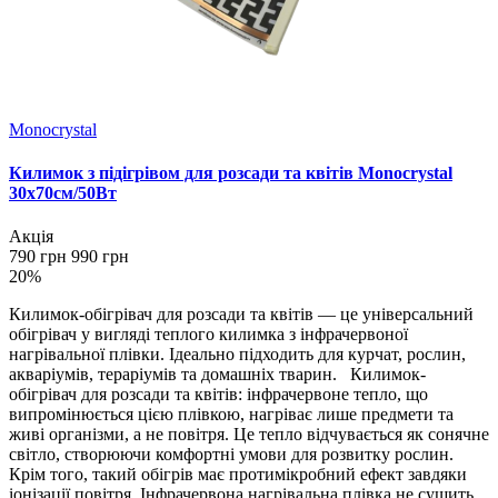
Monocrystal
Килимок з підігрівом для розсади та квітів Monocrystal
30х70см/50Вт
Акція
790 грн
990 грн
20%
Килимок-обігрівач для розсади та квітів — це універсальний
обігрівач у вигляді теплого килимка з інфрачервоної
нагрівальної плівки. Ідеально підходить для курчат, рослин,
акваріумів, тераріумів та домашніх тварин. Килимок-
обігрівач для розсади та квітів: інфрачервоне тепло, що
випромінюється цією плівкою, нагріває лише предмети та
живі організми, а не повітря. Це тепло відчувається як сонячне
світло, створюючи комфортні умови для розвитку рослин.
Крім того, такий обігрів має протимікробний ефект завдяки
іонізації повітря. Інфрачервона нагрівальна плівка не сушить