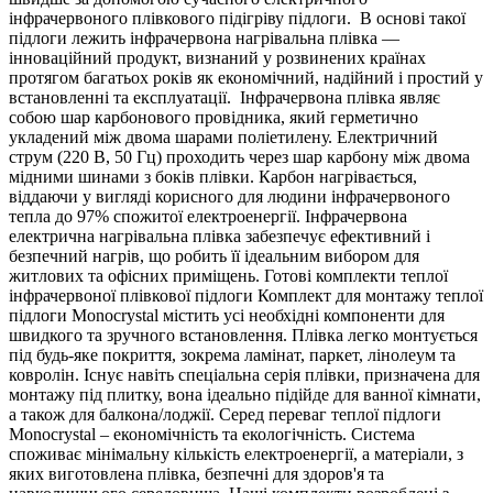
інфрачервоного плівкового підігріву підлоги. В основі такої
підлоги лежить інфрачервона нагрівальна плівка —
інноваційний продукт, визнаний у розвинених країнах
протягом багатьох років як економічний, надійний і простий у
встановленні та експлуатації. Інфрачервона плівка являє
собою шар карбонового провідника, який герметично
укладений між двома шарами поліетилену. Електричний
струм (220 В, 50 Гц) проходить через шар карбону між двома
мідними шинами з боків плівки. Карбон нагрівається,
віддаючи у вигляді корисного для людини інфрачервоного
тепла до 97% спожитої електроенергії. Інфрачервона
електрична нагрівальна плівка забезпечує ефективний і
безпечний нагрів, що робить її ідеальним вибором для
житлових та офісних приміщень. Готові комплекти теплої
інфрачервоної плівкової підлоги Комплект для монтажу теплої
підлоги Monocrystal містить усі необхідні компоненти для
швидкого та зручного встановлення. Плівка легко монтується
під будь-яке покриття, зокрема ламінат, паркет, лінолеум та
ковролін. Існує навіть спеціальна серія плівки, призначена для
монтажу під плитку, вона ідеально підійде для ванної кімнати,
а також для балкона/лоджії. Серед переваг теплої підлоги
Monocrystal – економічність та екологічність. Система
споживає мінімальну кількість електроенергії, а матеріали, з
яких виготовлена плівка, безпечні для здоров'я та