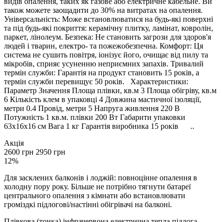
видів опалення, таких як газове або електричне кабельне. Ви
також можете заощадити до 30% на витратах на опалення.
Універсальність: Може встановлюватися на будь-які поверхні
та під будь-які покриття: керамічну плитку, ламінат, ковролін,
паркет, лінолеум. Безпека: Не становить загрози для здоров'я
людей і тварин, електро- та пожежобезпечна. Комфорт: Ця
система не сушить повітря, іонізує його, очищає від пилу та
мікробів, сприяє усуненню неприємних запахів. Тривалий
термін служби: Гарантія на продукт становить 15 років, а
термін служби перевищує 50 років. Характеристики:
Параметр Значення Площа плівки, кв.м 3 Площа обігріву, кв.м
6 Кількість клем в упаковці 4 Довжина мастичної ізоляції,
метри 0.4 Провід, метри 5 Напруга живлення 220 В
Потужність 1 кв.м. плівки 200 Вт Габарити упаковки
63х16х16 см Вага 1 кг Гарантія виробника 15 років ..
Акція
2600 грн
2950 грн
12%
Для засклених балконів і лоджій: повноцінне опалення в
холодну пору року. Більше не потрібно тягнути батареї
центрального опалення з кімнати або встановлювати
громіздкі підлогові/настінні обігрівачі на балконі.
Плівкова (тонка) інфрачервона електрична тепла підлога —