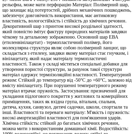
рельєфна, може мати перфорацію Матеріал: Полімерний шар,
що захищає від потертостей, дрібних механічних пошкоджень,
забезпечує довговічність використання, має антиковзну
властивість, вологостійкість і стійкість до хімічних речовин.
Декоративний шар з принтом високої роздільної здатності,
який повністю імітує фактуру природних матеріалів завдяки
чіткому та детальному зображенню. Основний шар ЕВА
(етиленвінілацетат) - термопластичний полімер, його
молекулярна структура являє собою полімерний ланцюг, що
складається з етилену, завдяки якому матеріал стає гнучким, і
вінілацетату, який надає матеріалу термопластичні
властивості. Також у складі містяться спеціальні добавки для
утворення пористої структури, за рахунок такої структури
матеріал одержує термоізоляційні властивості. Температурний
режим: Стійкий до температур від -50°C до +60°C, залежно від
вмісту вінілацетату. При порушенні температурного режиму
матеріал втрачає пружність. Застосування: призначений для
укладання підлогового покриття у житлових та комерційних
приміщеннях, таких як вхідна група, вітальня, спальня,
дитяча, кухня, санвузол, дитячі садочки, школи, спортзали та
інші. Властивості та переваги матеріалу: М'якість і пружність:
високі амортизаційні властивості для пом'якшення ударів.
Хімічна стійкість: стійкий до багатьох хімічних речовин,
можна мити з використанням домашньої хімії. Водостійкість:
100% вологостійкі, не поглинають вологу, стійкі до