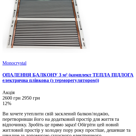
Monocrystal
ОПАЛЕННЯ БАЛКОНУ 3 м² (комплект ТЕПЛА ПІДЛОГА
електрична плівкова (з терморегулятором))
Акція
2600 грн
2950 грн
12%
Ви хочете утеплити свій засклений балкон/лоджію,
перетворивши його на додатковий простір для життя та
відпочинку. Зробіть це прямо зараз! Обігріти цей новий
житловий простір у холодну пору року простіше, дешевше та
швидше за допомогою сучасного електричного