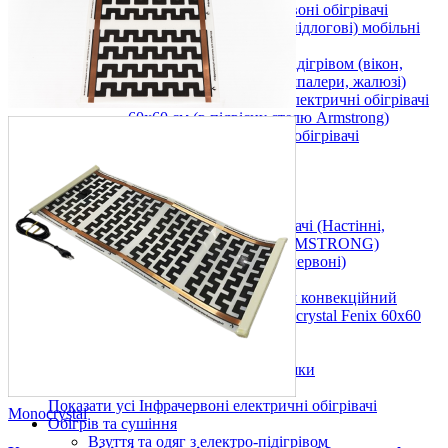
Плівкові електричні інфрачервоні обігрівачі
Універсальні (настінні, підлогові) мобільні
плівкові обігрівачі
Інші вироби з електро-підігрівом (вікон,
дзеркал, фільтрів авто, шпалери, жалюзі)
Стельові інфрачервоні електричні обігрівачі
60х60 см (в підвісну стелю Armstrong)
Інші інфрачервоні електричні обігрівачі
Стельові
Армстронг
Настінні
Вуличні
Металокерамічні обігрівачі (Настінні,
Стельові, Підлогові, ARMSTRONG)
Керамічні панелі (інфрачервоні)
Тепловентилятори
Інфрачервоний обігрівач конвекційний
металокерамічний Monocrystal Fenix 60x60
см 750 Вт
Аксесуари
Електричні рушникосушки
Електроконвектори
Показати усі Інфрачервоні електричні обігрівачі
Monocrystal
Обігрів та сушіння
Взуття та одяг з електро-підігрівом