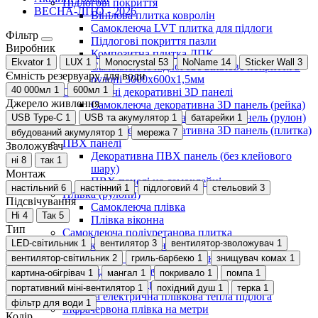
Підлогові покриття
ВЕСНА-ЛІТО - 2026
Вінілова плитка ковролін
Самоклеюча LVT плитка для підлоги
Фільтр
Підлогові покриття пазли
Виробник
Композитна плитка ДПК
Ekvator
1
LUX
1
Monocrystal
53
NoName
14
Sticker Wall
3
Самоклеюче підлогове вінілове покриття в
Ємність резервуару для води
рулоні 3000х600х1,5мм
40 000мл
1
600мл
1
Самоклеючі декоративні 3D панелі
Джерело живлення
Самоклеюча декоративна 3D панель (рейка)
Самоклеюча декоративна 3D панель (рулон)
USB Type-C
1
USB та акумулятор
1
батарейки
1
Самоклеюча декоративна 3D панель (плитка)
вбудований акумулятор
1
мережа
7
ПВХ панелі
Зволожувач
Декоративна ПВХ панель (без клейового
ні
8
так
1
шару)
Монтаж
ПВХ панелі на самоклейці
настільний
6
настінний
1
підлоговий
4
стельовий
3
Плівка (рулони)
Підсвічування
Самоклеюча плівка
Ні
4
Так
5
Плівка віконна
Тип
Самоклеюча поліуретанова плитка
LED-світильник
1
вентилятор
3
вентилятор-зволожувач
1
Мозаїка з декоративного скла 298х298х4,5мм
Самоклеюча гнучка штукатурка (плитка, рулон)
вентилятор-світильник
2
гриль-барбекю
1
знищувач комах
1
Меблі для дому, дачі, пікніка
картина-обігрівач
1
мангал
1
покривало
1
помпа
1
Показати усі Швидкий ремонт
портативний міні-вентилятор
1
похідний душ
1
терка
1
Інфрачервона електрична плівкова тепла підлога
фільтр для води
1
Інфрачервона плівка на метри
Колір