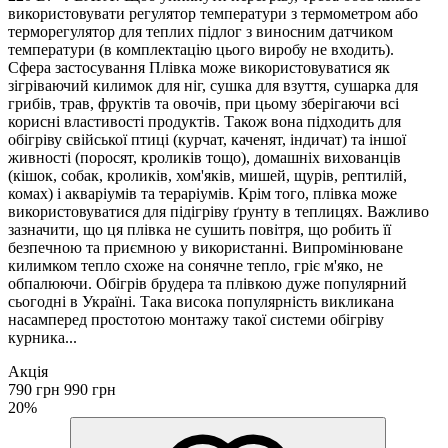
використовувати регулятор температури з термометром або
терморегулятор для теплих підлог з виносним датчиком
температури (в комплектацію цього виробу не входить).
Сфера застосування Плівка може використовуватися як
зігріваючий килимок для ніг, сушка для взуття, сушарка для
грибів, трав, фруктів та овочів, при цьому зберігаючи всі
корисні властивості продуктів. Також вона підходить для
обігріву свійської птиці (курчат, каченят, індичат) та іншої
живності (поросят, кроликів тощо), домашніх вихованців
(кішок, собак, кроликів, хом'яків, мишей, щурів, рептилій,
комах) і акваріумів та тераріумів. Крім того, плівка може
використовуватися для підігріву ґрунту в теплицях. Важливо
зазначити, що ця плівка не сушить повітря, що робить її
безпечною та приємною у використанні. Випромінюване
килимком тепло схоже на сонячне тепло, гріє м'яко, не
обпалюючи. Обігрів брудера та плівкою дуже популярний
сьогодні в Україні. Така висока популярність викликана
насамперед простотою монтажу такої системи обігріву
курника...
Акція
790 грн
990 грн
20%