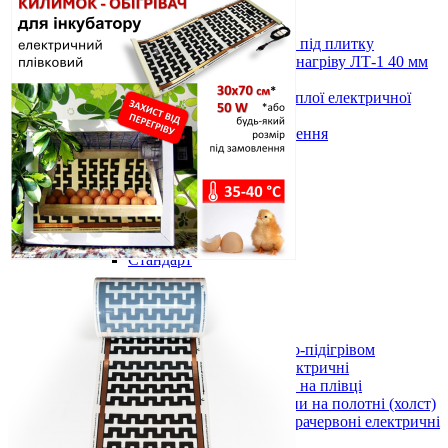
D3мм 1
Нагрівальні мати
Нагрівальні мати (тонкі) під плитку
Вуглецева стрічка для електронагріву ЛТ-1 40 мм
(5 м.п.)
Комплектуючі для монтажу теплої електричної
підлоги, кабеля
Показати усі Кабельні системи опалення
Дров'яні печі
Булер'яни
Буржуйки
Показати усі Дров'яні печі
Теплі килими з електро-підігрівом
Килимки 220 В
Стандарт
Універсал
Преміум
Килимки 12 В (автомобільні)
Килимки 220 В та 12 В
Показати усі Теплі килими з електро-підігрівом
Картини обігрівачі інфрачервоні електричні
Електричні картини обігрівачі на плівці
Інфрачервоні обігрівачі картини на полотні (холст)
Показати усі Картини обігрівачі інфрачервоні електричні
Інфрачервоні електричні обігрівачі