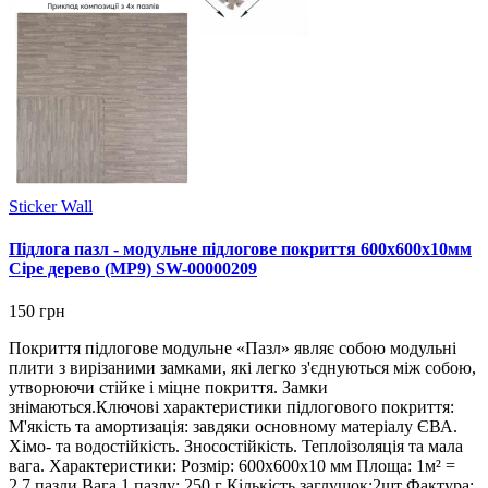
Sticker Wall
Підлога пазл - модульне підлогове покриття 600x600x10мм
Сіре дерево (МР9) SW-00000209
150 грн
Покриття підлогове модульне «Пазл» являє собою модульні
плити з вирізаними замками, які легко з'єднуються між собою,
утворюючи стійке і міцне покриття. Замки
знімаються.Ключові характеристики підлогового покриття:
М'якість та амортизація: завдяки основному матеріалу ЄВА.
Хімо- та водостійкість. Зносостійкість. Теплоізоляція та мала
вага. Характеристики: Розмір: 600х600х10 мм Площа: 1м² =
2,7 пазли Вага 1 пазлу: 250 г Кількість заглушок:2шт Фактура: