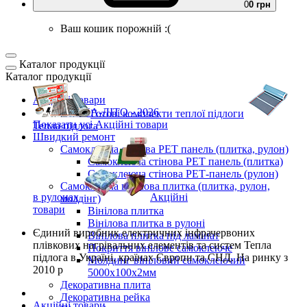
0
0 грн
Ваш кошик порожній :(
Каталог продукції
Каталог продукції
Акційні товари
ВЕСНА-ЛІТО - 2026
Готові комплекти
теплої підлоги
Показати усі Акційні товари
Тепла підлога
Швидкий ремонт
Самоклеюча стінова PET панель (плитка, рулон)
Самоклеюча стінова PET панель (плитка)
Самоклеюча стінова РЕТ-панель (рулон)
Самоклеюча вінілова плитка (плитка, рулон,
в рулонах
Акційні
молдінг)
товари
Вінілова плитка
Вінілова плитка в рулоні
Єдиний виробник
електричних інфрачервоних
Вінілова плитка під ламінат
плівкових нагрівальних елементів та систем Тепла
Покриття вінілове самоклеюче
підлога
в Україні, країнах Європи та СНД.
На ринку з
Молдинг вініловий самоклеючий
2010 р
5000х100х2мм
Декоративна плита
Декоративна рейка
Акційні товари