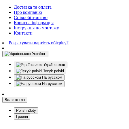
Доставка та оплата
Про компанію
Співробітництво
Корисна інформація
Інструкція по монтажу
Контакти
Розрахувати вартість обігріву?
Україна
Українською
Język polski
На русском
На русском
Валюта
грн
Polish Zloty
Гривня