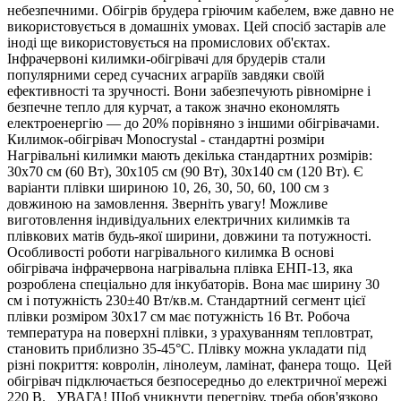
небезпечними. Обігрів брудера гріючим кабелем, вже давно не
використовується в домашніх умовах. Цей спосіб застарів але
іноді ще використовується на промислових об'єктах.
Інфрачервоні килимки-обігрівачі для брудерів стали
популярними серед сучасних аграріїв завдяки своїй
ефективності та зручності. Вони забезпечують рівномірне і
безпечне тепло для курчат, а також значно економлять
електроенергію — до 20% порівняно з іншими обігрівачами.
Килимок-обігрівач Monocrystal - стандартні розміри
Нагрівальні килимки мають декілька стандартних розмірів:
30х70 см (60 Вт), 30х105 см (90 Вт), 30х140 см (120 Вт). Є
варіанти плівки шириною 10, 26, 30, 50, 60, 100 см з
довжиною на замовлення. Зверніть увагу! Можливе
виготовлення індивідуальних електричних килимків та
плівкових матів будь-якої ширини, довжини та потужності.
Особливості роботи нагрівального килимка В основі
обігрівача інфрачервона нагрівальна плівка ЕНП-13, яка
розроблена спеціально для інкубаторів. Вона має ширину 30
см і потужність 230±40 Вт/кв.м. Стандартний сегмент цієї
плівки розміром 30х17 см має потужність 16 Вт. Робоча
температура на поверхні плівки, з урахуванням тепловтрат,
становить приблизно 35-45°С. Плівку можна укладати під
різні покриття: ковролін, лінолеум, ламінат, фанера тощо. Цей
обігрівач підключається безпосередньо до електричної мережі
220 В. УВАГА! Щоб уникнути перегріву, треба обов'язково