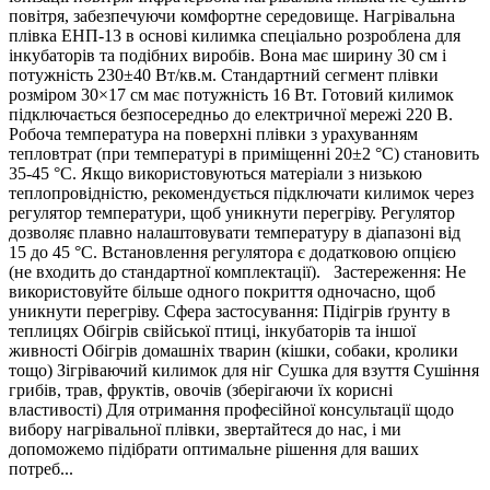
повітря, забезпечуючи комфортне середовище. Нагрівальна
плівка ЕНП-13 в основі килимка спеціально розроблена для
інкубаторів та подібних виробів. Вона має ширину 30 см і
потужність 230±40 Вт/кв.м. Стандартний сегмент плівки
розміром 30×17 см має потужність 16 Вт. Готовий килимок
підключається безпосередньо до електричної мережі 220 В.
Робоча температура на поверхні плівки з урахуванням
тепловтрат (при температурі в приміщенні 20±2 °C) становить
35-45 °C. Якщо використовуються матеріали з низькою
теплопровідністю, рекомендується підключати килимок через
регулятор температури, щоб уникнути перегріву. Регулятор
дозволяє плавно налаштовувати температуру в діапазоні від
15 до 45 °C. Встановлення регулятора є додатковою опцією
(не входить до стандартної комплектації). Застереження: Не
використовуйте більше одного покриття одночасно, щоб
уникнути перегріву. Сфера застосування: Підігрів ґрунту в
теплицях Обігрів свійської птиці, інкубаторів та іншої
живності Обігрів домашніх тварин (кішки, собаки, кролики
тощо) Зігріваючий килимок для ніг Сушка для взуття Сушіння
грибів, трав, фруктів, овочів (зберігаючи їх корисні
властивості) Для отримання професійної консультації щодо
вибору нагрівальної плівки, звертайтеся до нас, і ми
допоможемо підібрати оптимальне рішення для ваших
потреб...