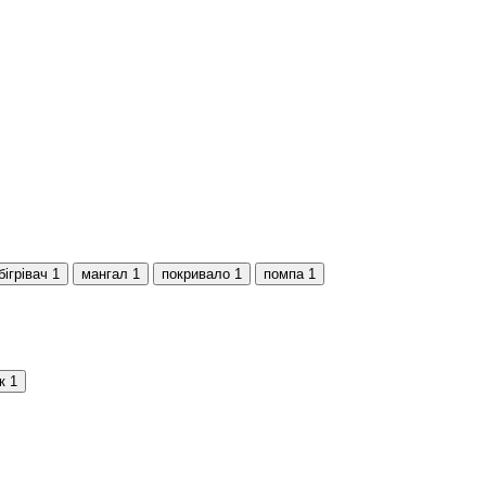
бігрівач
1
мангал
1
покривало
1
помпа
1
к
1