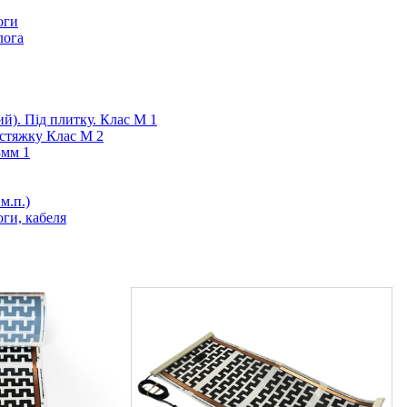
оги
лога
ий). Під плитку. Клас М 1
 стяжку Клас М 2
3мм 1
м.п.)
ги, кабеля