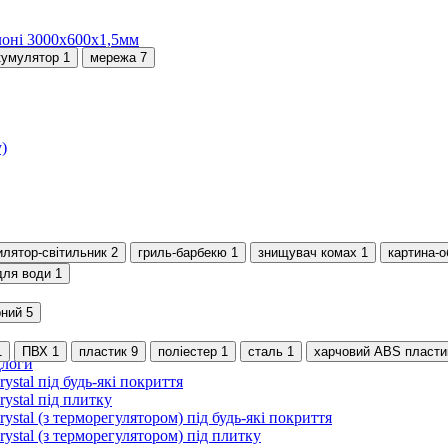
лоні 3000х600х1,5мм
кумулятор
1
мережа
7
)
илятор-світильник
2
гриль-барбекю
1
знищувач комах
1
картина-о
для води
1
рний
5
1
ПВХ
1
пластик
9
поліестер
1
сталь
1
харчовий ABS пласти
длоги
stal під будь-які покриття
ystal під плитку
stal (з терморегулятором) під будь-які покриття
stal (з терморегулятором) під плитку