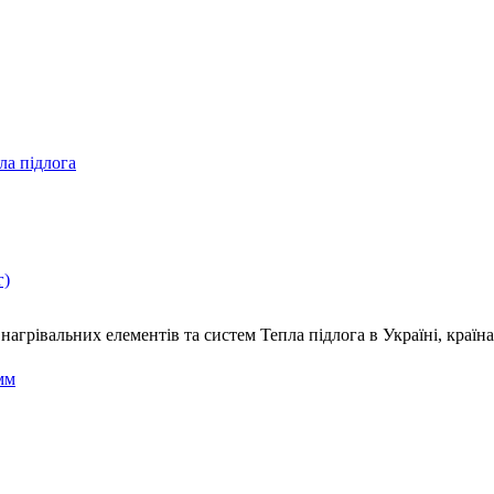
ла підлога
г)
нагрівальних елементів та систем Тепла підлога
в Україні, краї
мм