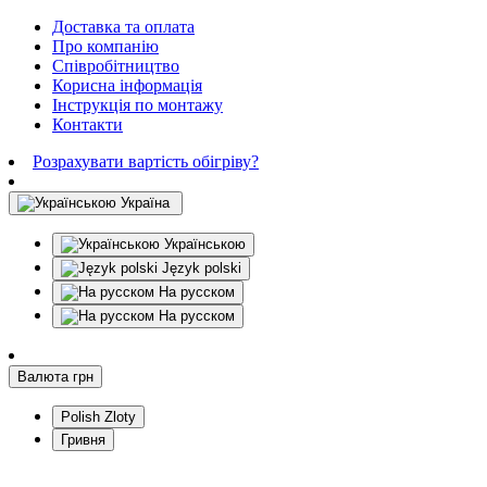
Доставка та оплата
Про компанію
Співробітництво
Корисна інформація
Інструкція по монтажу
Контакти
Розрахувати вартість обігріву?
Україна
Українською
Język polski
На русском
На русском
Валюта
грн
Polish Zloty
Гривня