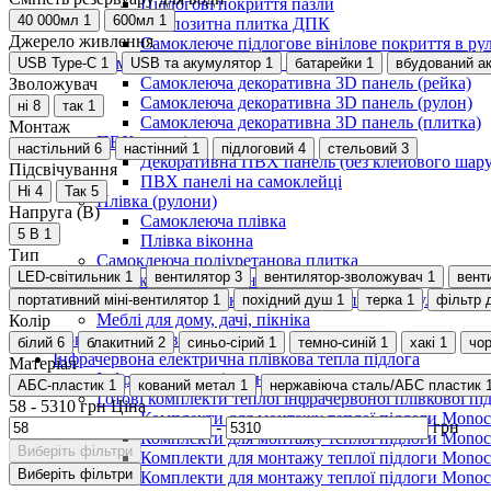
Підлогові покриття пазли
40 000мл
1
600мл
1
Композитна плитка ДПК
Джерело живлення
Самоклеюче підлогове вінілове покриття в ру
Самоклеючі декоративні 3D панелі
USB Type-C
1
USB та акумулятор
1
батарейки
1
вбудований а
Самоклеюча декоративна 3D панель (рейка)
Зволожувач
Самоклеюча декоративна 3D панель (рулон)
ні
8
так
1
Самоклеюча декоративна 3D панель (плитка)
Монтаж
ПВХ панелі
настільний
6
настінний
1
підлоговий
4
стельовий
3
Декоративна ПВХ панель (без клейового шару
Підсвічування
ПВХ панелі на самоклейці
Ні
4
Так
5
Плівка (рулони)
Напруга (В)
Самоклеюча плівка
5 В
1
Плівка віконна
Тип
Самоклеюча поліуретанова плитка
LED-світильник
1
вентилятор
3
вентилятор-зволожувач
1
вент
Мозаїка з декоративного скла 298х298х4,5мм
Самоклеюча гнучка штукатурка (плитка, рулон)
портативний міні-вентилятор
1
похідний душ
1
терка
1
фільтр 
Меблі для дому, дачі, пікніка
Колір
Показати усі Швидкий ремонт
білий
6
блакитний
2
синьо-сірий
1
темно-синій
1
хакі
1
чо
Інфрачервона електрична плівкова тепла підлога
Матеріал
Інфрачервона плівка на метри
АБС-пластик
1
кований метал
1
нержавіюча сталь/АБС пластик
Готові комплекти теплої інфрачервоної плівкової пі
58
-
5310
грн
Ціна
Комплекти для монтажу теплої підлоги Monocry
-
грн
Комплекти для монтажу теплої підлоги Monocr
Виберіть фільтри
Комплекти для монтажу теплої підлоги Monocry
Виберіть фільтри
Комплекти для монтажу теплої підлоги Monocry