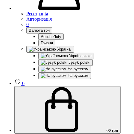
Реєстрація
Авторизація
0
Валюта
грн
Polish Zloty
Гривня
Україна
Українською
Język polski
На русском
На русском
0
0
0 грн