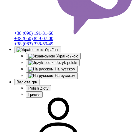
+38 (096) 191-31-66
+38 (050) 859-07-00
+38 (063) 338-59-49
Україна
Українською
Język polski
На русском
На русском
Валюта
грн
Polish Zloty
Гривня