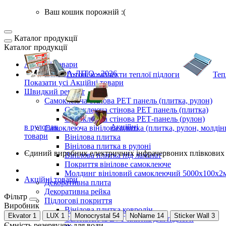
Ваш кошик порожній :(
Каталог продукції
Каталог продукції
Акційні товари
ВЕСНА-ЛІТО - 2026
Готові комплекти
теплої підлоги
Теп
Показати усі Акційні товари
Швидкий ремонт
Самоклеюча стінова PET панель (плитка, рулон)
Самоклеюча стінова PET панель (плитка)
Самоклеюча стінова РЕТ-панель (рулон)
в рулонах
Акційні
Самоклеюча вінілова плитка (плитка, рулон, молдін
товари
Вінілова плитка
Вінілова плитка в рулоні
Єдиний виробник
електричних інфрачервоних плівкових 
Вінілова плитка під ламінат
Покриття вінілове самоклеюче
Молдинг вініловий самоклеючий 5000х100х2
Акційні товари
Декоративна плита
Декоративна рейка
Фільтр
Підлогові покриття
Виробник
Вінілова плитка ковролін
Ekvator
1
LUX
1
Monocrystal
54
NoName
14
Sticker Wall
3
Самоклеюча LVT плитка для підлоги
Ємність резервуару для води