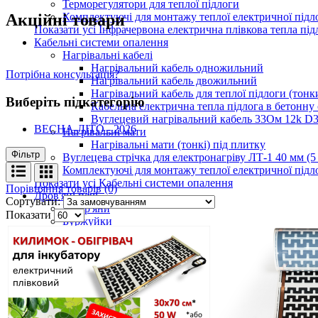
Терморегулятори для теплої підлоги
Акційні товари
Комплектуючі для монтажу теплої електричної підл
Показати усі Інфрачервона електрична плівкова тепла під
Кабельні системи опалення
Нагрівальні кабелі
Нагрівальний кабель одножильний
Потрібна консультація?
Нагрівальний кабель двожильний
Нагрівальний кабель для теплої підлоги (тонк
Виберіть підкатегорію
Кабельна електрична тепла підлога в бетонну
Вуглецевий нагрівальний кабель 33Ом 12k D
ВЕСНА-ЛІТО - 2026
Нагрівальні мати
Нагрівальні мати (тонкі) під плитку
Фільтр
Вуглецева стрічка для електронагріву ЛТ-1 40 мм (5 
Комплектуючі для монтажу теплої електричної підло
Показати усі Кабельні системи опалення
Порівняння товарів (0)
Дров'яні печі
Сортувати:
Булер'яни
Показати
Буржуйки
Показати усі Дров'яні печі
Теплі килими з електро-підігрівом
Килимки 220 В
Стандарт
Універсал
Преміум
Килимки 12 В (автомобільні)